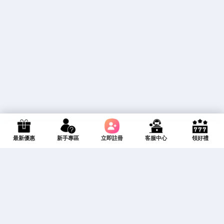
報
帖
算
欄
人
最新優惠
新手專區
立即註冊
客服中心
領好禮
首頁
探索
工具
專欄
人物