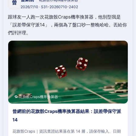
曾
2026/7/10 · S31-20260710-2402
跟球友一人跑一次花旗骰Craps機率換算器，他別型我是
「誤差帶保守派14」，兩個為了盤口吵一整晚哈哈。丟給你
們評評理。
🔁 花旗骰Craps機率換算器
曾網前的花旗骰Craps機率換算器結果：誤差帶保守派
14
花旗骰Craps｜資訊查證結果落在第 14 層，請保存輸入、日期