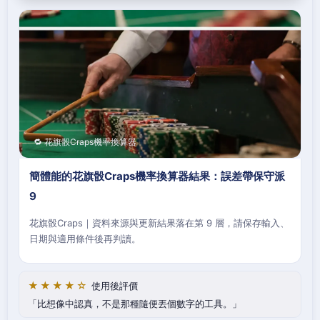
🔁 花旗骰Craps機率換算器
簡體能的花旗骰Craps機率換算器結果：誤差帶保守派
9
花旗骰Craps｜資料來源與更新結果落在第 9 層，請保存輸入、
日期與適用條件後再判讀。
★★★★☆
使用後評價
比想像中認真，不是那種隨便丟個數字的工具。