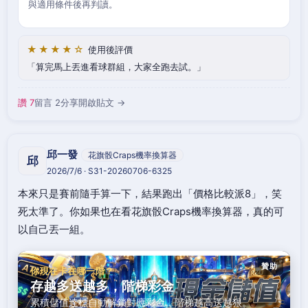
與適用條件後再判讀。
★★★★☆
使用後評價
算完馬上丟進看球群組，大家全跑去試。
讚 7
留言 2
分享
開啟貼文 →
邱一發
花旗骰Craps機率換算器
邱
2026/7/6 · S31-20260706-6325
本來只是賽前隨手算一下，結果跑出「價格比較派8」，笑
死太準了。你如果也在看花旗骰Craps機率換算器，真的可
以自己丟一組。
贊助
你現在卡在哪一階？
存越多送越多，階梯彩金
累積儲值達標自動解鎖對應彩金，階梯越高送越狠。