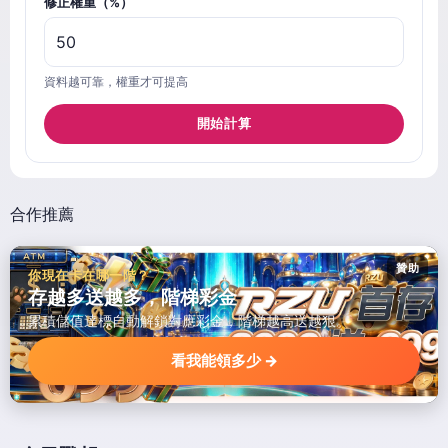
修正權重（%）
資料越可靠，權重才可提高
開始計算
合作推薦
贊助
你現在卡在哪一階？
存越多送越多，階梯彩金
累積儲值達標自動解鎖對應彩金，階梯越高送越狠。
看我能領多少 →