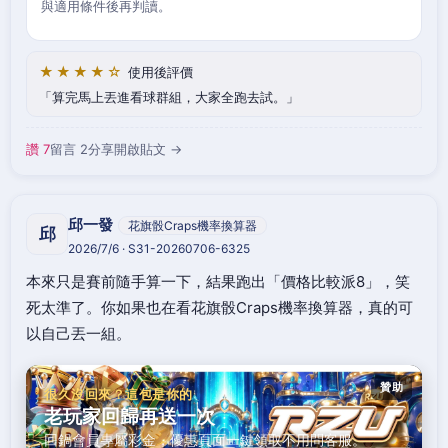
與適用條件後再判讀。
★★★★☆
使用後評價
算完馬上丟進看球群組，大家全跑去試。
讚 7
留言 2
分享
開啟貼文 →
邱一發
花旗骰Craps機率換算器
邱
2026/7/6 · S31-20260706-6325
本來只是賽前隨手算一下，結果跑出「價格比較派8」，笑
死太準了。你如果也在看花旗骰Craps機率換算器，真的可
以自己丟一組。
贊助
很久沒回來？這包是你的
老玩家回歸再送一次
回鍋會員專屬彩金，優惠頁面一鍵領取不用問客服。