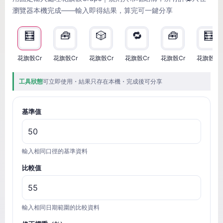
瀏覽器本機完成——輸入即得結果，算完可一鍵分享
🧮
🧰
🎲
🔁
🧰
🧮
花旗骰Cr
花旗骰Cr
花旗骰Cr
花旗骰Cr
花旗骰Cr
花旗骰Cr
工具狀態
可立即使用・結果只存在本機・完成後可分享
基準值
輸入相同口徑的基準資料
比較值
輸入相同日期範圍的比較資料