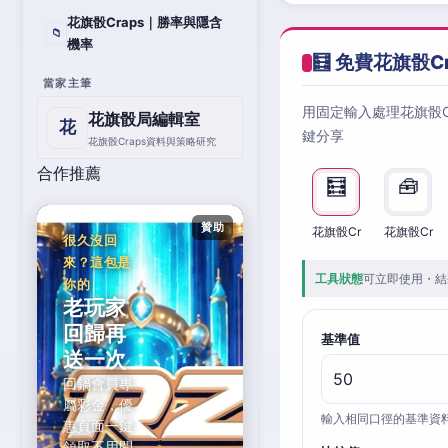
花旗骰Craps｜勝率與隱含
📁
機率
🧮 免費花旗骰C
當家主筆
用固定輸入處理花旗骰
花旗骰局編輯室
花
鍵分享
花旗骰Craps資料與策略研究
合作推薦
🧮
🧰
贊助
花旗骰Cr
花旗骰Cr
很久沒回
來？這包是
工具狀態
可立即使用・結
你的
老玩家
回歸再
基準值
送一次
回鍋會員專
屬彩金，優
輸入相同口徑的基準資
惠頁面一鍵
領取不用問