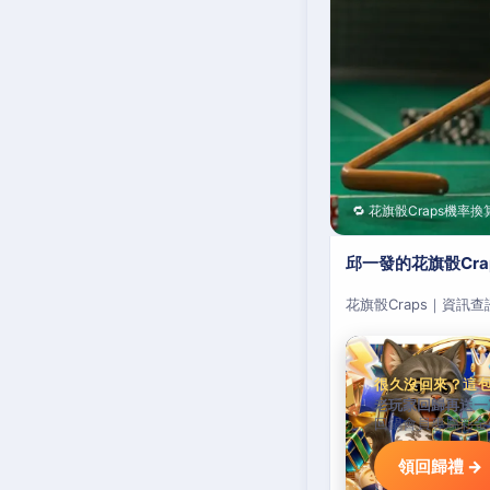
🔁 花旗骰Craps機率換
邱一發的花旗骰Cr
花旗骰Craps｜資訊
很久沒回來？這
老玩家回歸再送一
回鍋會員專屬彩金
領回歸禮 →