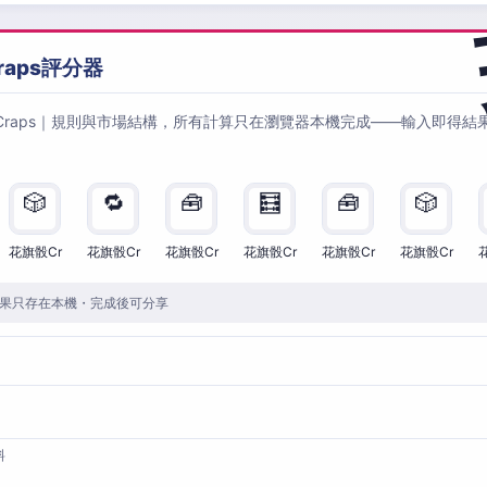
raps評分器
Craps｜規則與市場結構，所有計算只在瀏覽器本機完成——輸入即得結
🎲
🔁
🧰
🧮
🧰
🎲
花旗骰Cr
花旗骰Cr
花旗骰Cr
花旗骰Cr
花旗骰Cr
花旗骰Cr
果只存在本機・完成後可分享
料