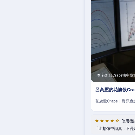
🔁 花旗骰Craps機率換
呂高壓的花旗骰Cr
花旗骰Craps｜資訊
★★★★☆
使用後
比想像中認真，不是