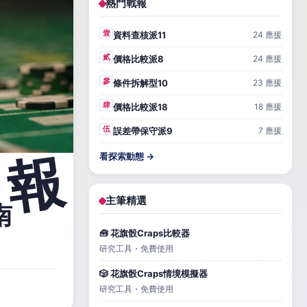
熱門戰報
壹
資料查核派11
24 應援
貳
價格比較派8
24 應援
參
條件拆解型10
23 應援
肆
價格比較派18
18 應援
伍
誤差帶保守派9
7 應援
看探索動態 →
主筆精選
南
🧰 花旗骰Craps比較器
研究工具・免費使用
🎲 花旗骰Craps情境模擬器
研究工具・免費使用