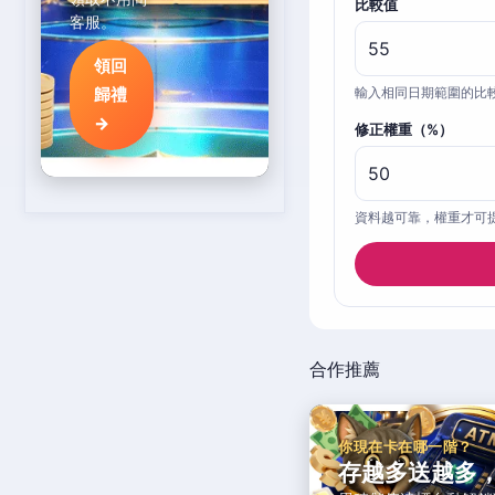
比較值
客服。
領回
歸禮
輸入相同日期範圍的比
→
修正權重（%）
資料越可靠，權重才可
合作推薦
你現在卡在哪一階？
存越多送越多