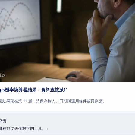
算器
aps機率換算器結果：資料查核派11
查證結果落在第 11 層，請保存輸入、日期與適用條件後再判讀。
評價
那種隨便丟個數字的工具。