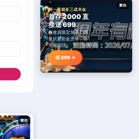
贊助
第一筆就多三成本金
首存 2000 直
接送 699
新會員限定加碼，碼
量只要彩金五倍，領
完就能玩。
領 699 →
贊助