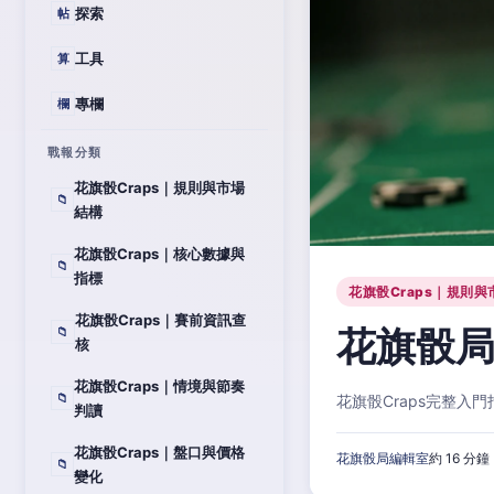
探索
帖
工具
算
專欄
欄
戰報分類
花旗骰Craps｜規則與市場
📁
結構
花旗骰Craps｜核心數據與
📁
指標
花旗骰Craps｜規則與
花旗骰Craps｜賽前資訊查
花旗骰局
📁
核
花旗骰Craps｜情境與節奏
📁
花旗骰Craps完整
判讀
花旗骰Craps｜盤口與價格
花旗骰局編輯室
約 16 分鐘
📁
變化