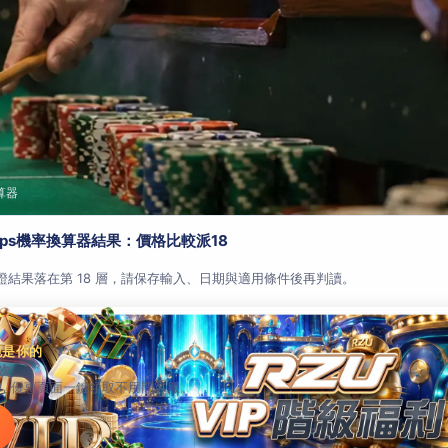
算器
aps機率換算器結果：價格比較派18
查證結果落在第 18 層，請保存輸入、日期與適用條件後再判讀。
包是你的
次
，優惠頁面一鍵領取不用問客服。