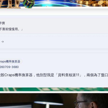
評價
下賽前慢慢用。
 →
raps機率換算器
0260709-3680
骰Craps機率換算器，他別型我是「資料查核派11」，兩個為了盤
。