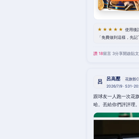
★★★★★
使用後
免費做到這樣，先記
讚 18
留言 3
分享
開啟貼文
呂高壓
花旗骰C
呂
2026/7/9 · S31-2
跟球友一人跑一次花旗
哈。丟給你們評評理