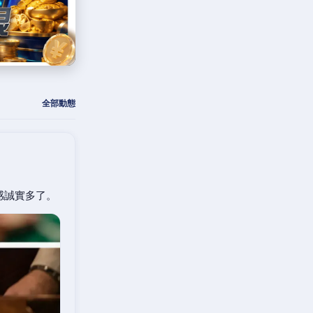
全部動態
感誠實多了。