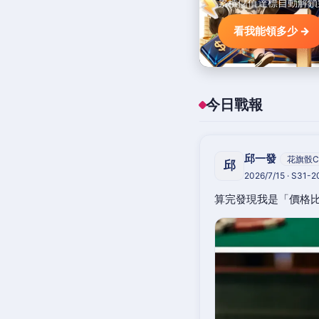
累積儲值達標自動解鎖
看我能領多少 →
今日戰報
邱一發
花旗骰C
邱
2026/7/15 · S31-
算完發現我是「價格比