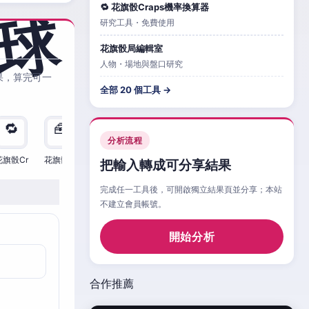
🔁 花旗骰Craps機率換算器
研究工具・免費使用
花旗骰局編輯室
人物・場地與盤口研究
果，算完可一
全部 20 個工具 →
🔁
🧰
🧮
🧰
🎲
🔁

分析流程
花旗骰Cr
花旗骰Cr
花旗骰Cr
花旗骰Cr
花旗骰Cr
花旗骰Cr
花旗
把輸入轉成可分享結果
完成任一工具後，可開啟獨立結果頁並分享；本站
不建立會員帳號。
開始分析
合作推薦