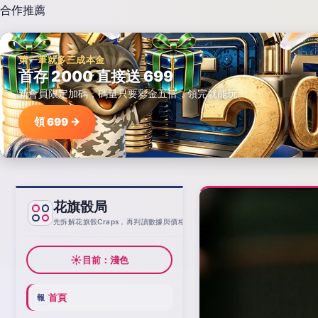
合作推薦
第一筆就多三成本金
首存 2000 直接送 699
新會員限定加碼，碼量只要彩金五倍，領完就能玩。
領 699 →
花旗骰局
基線
先拆解花旗骰Craps，再判讀數據與價格
☀
目前：淺色
首頁
報