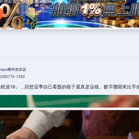
對應彩金，階梯越高送越狠。
raps機率換算器
20260715-7282
較派18」，回想這季自己看盤的樣子還真是這樣。數字攤開來比手