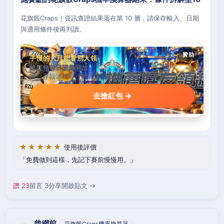
花旗骰Craps｜資訊查證結果落在第 10 層，請保存輸入、日期
與適用條件後再判讀。
贊助
手慢的人只能看別人領
搶紅包每日限量開放
當日存款達標即可到首頁搶紅包，手速決定金額。
去搶紅包 →
★★★★★
使用後評價
免費做到這樣，先記下賽前慢慢用。
讚 23
留言 3
分享
開啟貼文 →
曾網前
花旗骰Craps機率換算器