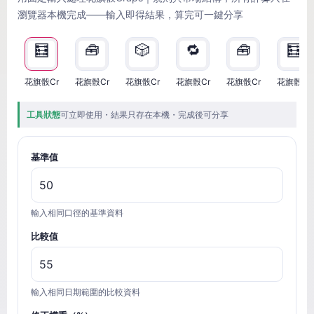
瀏覽器本機完成——輸入即得結果，算完可一鍵分享
🧮
🧰
🎲
🔁
🧰
🧮
花旗骰Cr
花旗骰Cr
花旗骰Cr
花旗骰Cr
花旗骰Cr
花旗骰Cr
工具狀態
可立即使用・結果只存在本機・完成後可分享
基準值
輸入相同口徑的基準資料
比較值
輸入相同日期範圍的比較資料