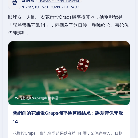
曾
2026/7/10 · S31-20260710-2402
跟球友一人跑一次花旗骰Craps機率換算器，他別型我是
「誤差帶保守派14」，兩個為了盤口吵一整晚哈哈。丟給你
們評評理。
🔁 花旗骰Craps機率換算器
曾網前的花旗骰Craps機率換算器結果：誤差帶保守派
14
花旗骰Craps｜資訊查證結果落在第 14 層，請保存輸入、日期