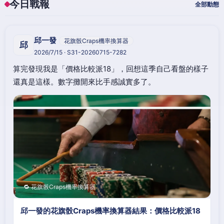
今日戰報
全部動態
邱一發
花旗骰Craps機率換算器
邱
2026/7/15 · S31-20260715-7282
算完發現我是「價格比較派18」，回想這季自己看盤的樣子
還真是這樣。數字攤開來比手感誠實多了。
🔁 花旗骰Craps機率換算器
邱一發的花旗骰Craps機率換算器結果：價格比較派18