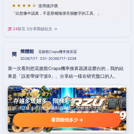
★★★★☆
使用後評價
比想像中認真，不是那種隨便丟個數字的工具。
讚 24
留言 2
分享
開啟貼文 →
簡體能
花旗骰Craps機率換算器
簡
2026/7/17 · S31-20260717-3238
第一次看到把花旗骰Craps機率換算器講這麼白的，我的結
果是「誤差帶保守派9」。分享給一樣在研究盤口的人。
贊助
你現在卡在哪一階？
存越多送越多，階梯彩金
累積儲值達標自動解鎖對應彩金，階梯越高送越狠。
看我能領多少 →