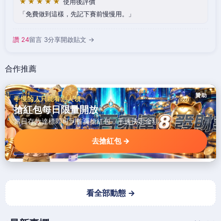
★★★★★
使用後評價
免費做到這樣，先記下賽前慢慢用。
讚 24
留言 3
分享
開啟貼文 →
合作推薦
贊助
手慢的人只能看別人領
搶紅包每日限量開放
當日存款達標即可到首頁搶紅包，手速決定金額。
去搶紅包 →
看全部動態 →