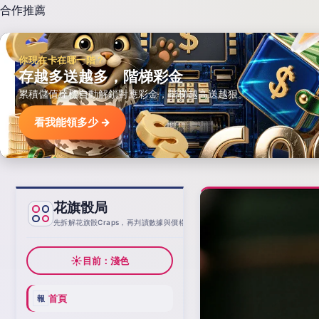
合作推薦
你現在卡在哪一階？
存越多送越多，階梯彩金
累積儲值達標自動解鎖對應彩金，階梯越高送越狠。
看我能領多少 →
花旗骰局
基線
先拆解花旗骰Craps，再判讀數據與價格
☀
目前：淺色
首頁
報