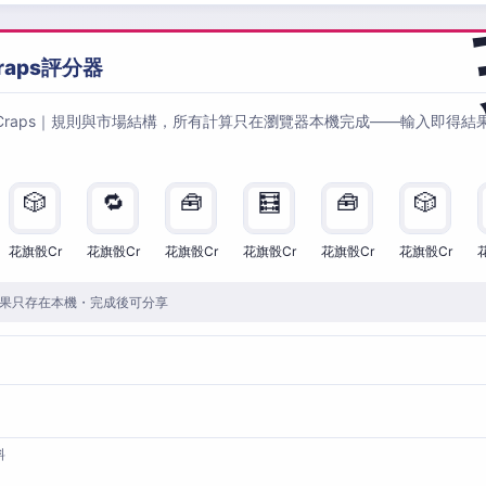
raps評分器
Craps｜規則與市場結構，所有計算只在瀏覽器本機完成——輸入即得結
🎲
🔁
🧰
🧮
🧰
🎲
花旗骰Cr
花旗骰Cr
花旗骰Cr
花旗骰Cr
花旗骰Cr
花旗骰Cr
果只存在本機・完成後可分享
料