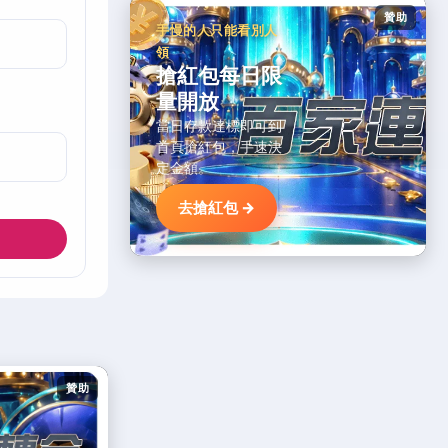
贊助
手慢的人只能看別人
領
搶紅包每日限
量開放
當日存款達標即可到
首頁搶紅包，手速決
定金額。
去搶紅包 →
贊助