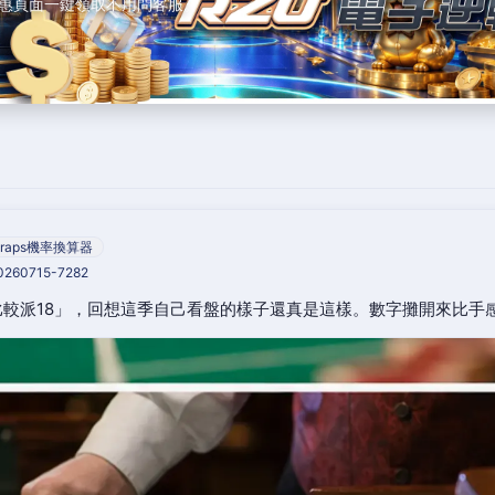
惠頁面一鍵領取不用問客服。
raps機率換算器
20260715-7282
較派18」，回想這季自己看盤的樣子還真是這樣。數字攤開來比手