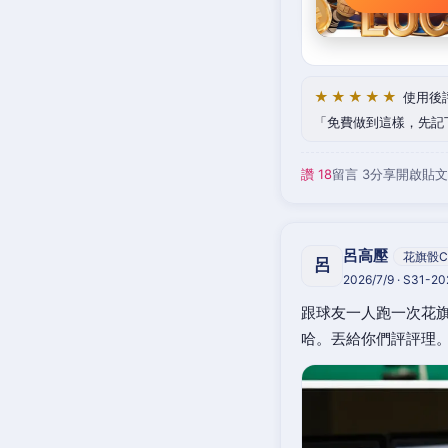
★★★★★
使用後
免費做到這樣，先記
讚 18
留言 3
分享
開啟貼文
呂高壓
花旗骰C
呂
2026/7/9 · S31-2
跟球友一人跑一次花旗
哈。丟給你們評評理