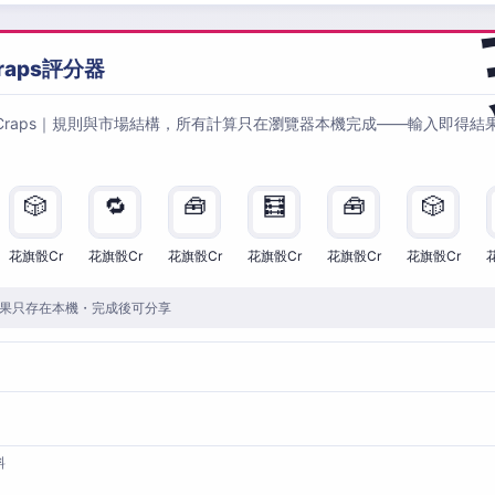
raps評分器
Craps｜規則與市場結構，所有計算只在瀏覽器本機完成——輸入即得結
🎲
🔁
🧰
🧮
🧰
🎲
花旗骰Cr
花旗骰Cr
花旗骰Cr
花旗骰Cr
花旗骰Cr
花旗骰Cr
果只存在本機・完成後可分享
料