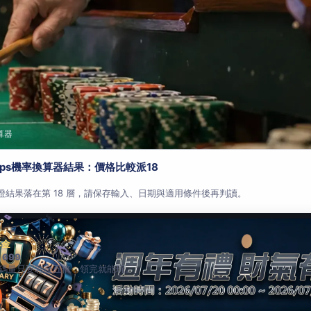
算器
aps機率換算器結果：價格比較派18
查證結果落在第 18 層，請保存輸入、日期與適用條件後再判讀。
本金
 699
碼量只要彩金五倍，領完就能玩。