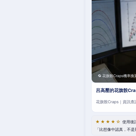
🔁 花旗骰Craps機率換
呂高壓的花旗骰Cr
花旗骰Craps｜資訊
★★★★☆
使用後
比想像中認真，不是