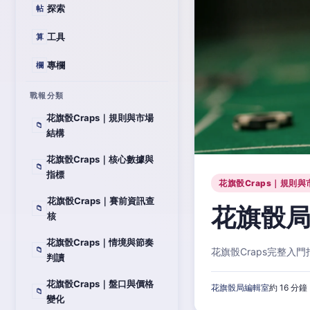
探索
帖
工具
算
專欄
欄
戰報分類
花旗骰Craps｜規則與市場
📁
結構
花旗骰Craps｜核心數據與
📁
指標
花旗骰Craps｜規則與
花旗骰Craps｜賽前資訊查
花旗骰局
📁
核
花旗骰Craps｜情境與節奏
📁
花旗骰Craps完整
判讀
花旗骰Craps｜盤口與價格
花旗骰局編輯室
約 16 分鐘
📁
變化