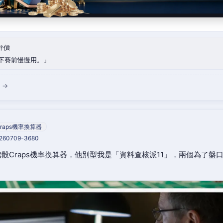
評價
下賽前慢慢用。
 →
raps機率換算器
0260709-3680
骰Craps機率換算器，他別型我是「資料查核派11」，兩個為了盤
。