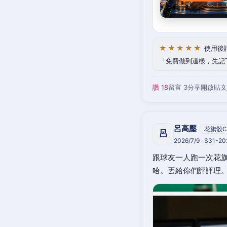
★★★★★
使用後
免費做到這樣，先記
讚 18
留言 3
分享
開啟貼文
呂高壓
花旗骰C
呂
2026/7/9 · S31-2
跟球友一人跑一次花旗
哈。丟給你們評評理