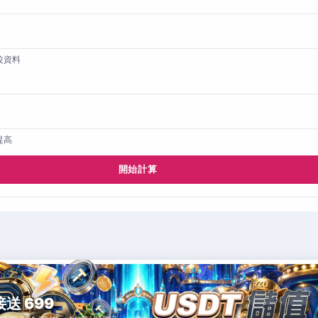
較資料
提高
開始計算
接送 699