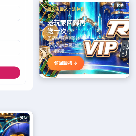
贊助
很久沒回來？這包是
你的
老玩家回歸再
送一次
回鍋會員專屬彩金，
優惠頁面一鍵領取不
用問客服。
領回歸禮 →
贊助