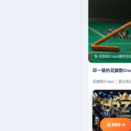
🔁 花旗骰Craps機率換
邱一發的花旗骰Cr
花旗骰Craps｜資訊
第一筆就多三成
首存 2000 直接送
新會員限定加碼，
領 699 →