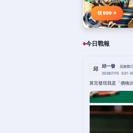
新會員限定加碼，碼量
領 699 →
今日戰報
邱一發
花旗骰C
邱
2026/7/15 · S31-
算完發現我是「價格比