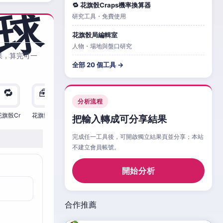
🔁 花旗骰Craps機率換算器
研究工具・免費使用
花旗骰局編輯室
人物・場地與盤口研究
果，算完可一
全部 20 個工具 →
🔁
🧰
🧮
🧰
🎲
🔁

分析流程
花旗骰Cr
花旗骰Cr
花旗骰Cr
花旗骰Cr
花旗骰Cr
花旗骰Cr
花旗
把輸入轉成可分享結果
完成任一工具後，可開啟獨立結果頁並分享；本站
不建立會員帳號。
開始分析
合作推薦