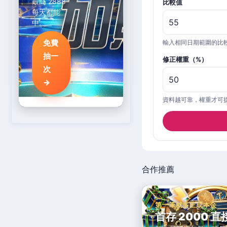
最高 2888
比較值
每天都能
中。
免費
輸入相同日期範圍的比
抽一
修正權重（%）
次
→
資料越可靠，權重才可
合作推薦
第一筆就多三成本金
首存 2000 直