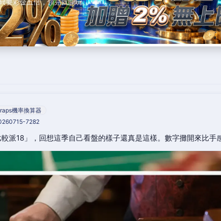
只要彩金五倍，領完就能玩。
raps機率換算器
20260715-7282
較派18」，回想這季自己看盤的樣子還真是這樣。數字攤開來比手