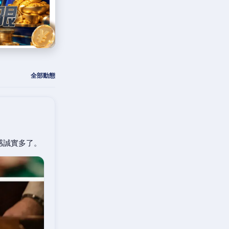
全部動態
感誠實多了。