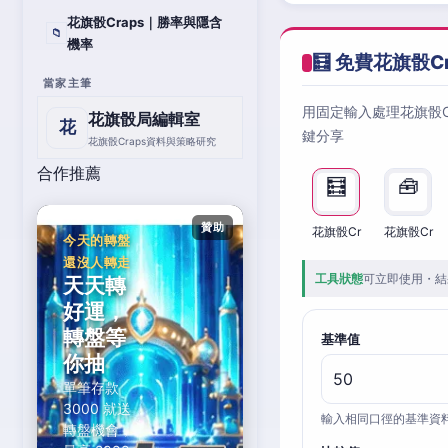
花旗骰Craps｜勝率與隱含
📁
機率
🧮 免費花旗骰C
當家主筆
用固定輸入處理花旗骰
花旗骰局編輯室
花
鍵分享
花旗骰Craps資料與策略研究
合作推薦
🧮
🧰
贊助
花旗骰Cr
花旗骰Cr
今天的轉盤
還沒人轉走
工具狀態
可立即使用・結
天天轉
好運，
轉盤等
基準值
你抽
單筆存款
3000 就送
輸入相同口徑的基準資
轉盤機會，