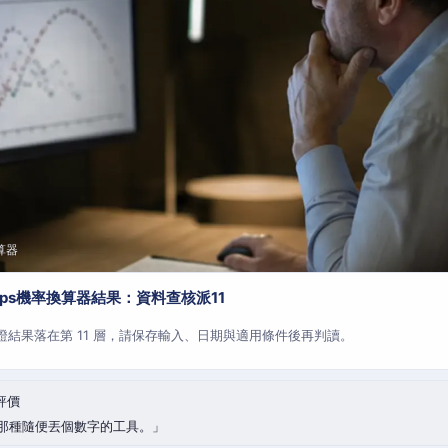
算器
aps機率換算器結果：資料查核派11
查證結果落在第 11 層，請保存輸入、日期與適用條件後再判讀。
評價
那種隨便丟個數字的工具。