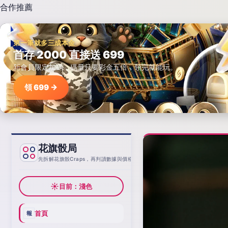
合作推薦
第一筆就多三成本金
首存 2000 直接送 699
新會員限定加碼，碼量只要彩金五倍，領完就能玩。
領 699 →
花旗骰局
基線
先拆解花旗骰Craps，再判讀數據與價格
☀
目前：淺色
首頁
報