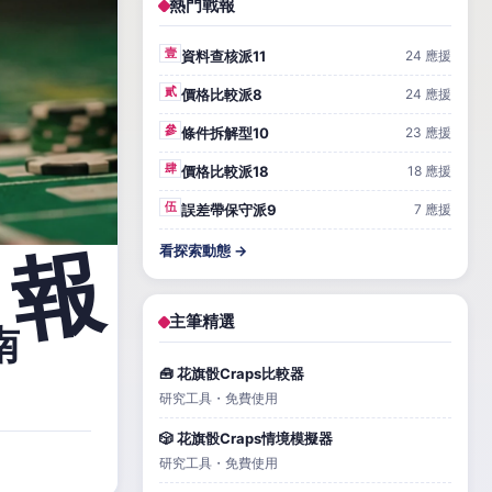
熱門戰報
壹
資料查核派11
24 應援
貳
價格比較派8
24 應援
參
條件拆解型10
23 應援
肆
價格比較派18
18 應援
伍
誤差帶保守派9
7 應援
看探索動態 →
主筆精選
南
🧰 花旗骰Craps比較器
研究工具・免費使用
🎲 花旗骰Craps情境模擬器
研究工具・免費使用