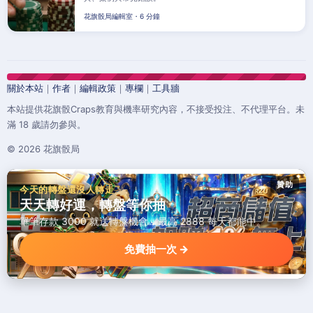
花旗骰局編輯室・6 分鐘
關於本站
｜
作者
｜
編輯政策
｜
專欄
｜
工具牆
本站提供花旗骰Craps教育與機率研究內容，不接受投注、不代理平台。未
滿 18 歲請勿參與。
© 2026 花旗骰局
贊助
今天的轉盤還沒人轉走
天天轉好運，轉盤等你抽
單筆存款 3000 就送轉盤機會，最高 2888 每天都能中。
免費抽一次 →