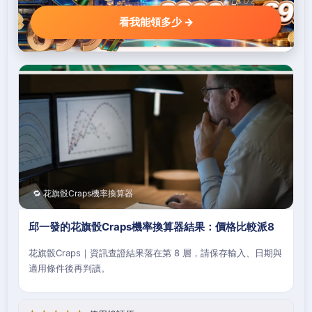
看我能領多少 →
🔁 花旗骰Craps機率換算器
邱一發的花旗骰Craps機率換算器結果：價格比較派8
花旗骰Craps｜資訊查證結果落在第 8 層，請保存輸入、日期與
適用條件後再判讀。