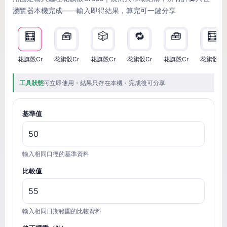
瀏覽器本機完成——輸入即得結果，算完可一鍵分享
🧮
🧰
🎲
🔁
🧰
🧮
花旗骰Cr
花旗骰Cr
花旗骰Cr
花旗骰Cr
花旗骰Cr
花旗骰Cr
工具狀態
可立即使用・結果只存在本機・完成後可分享
基準值
輸入相同口徑的基準資料
比較值
輸入相同日期範圍的比較資料