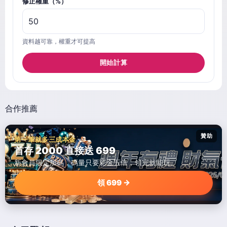
修正權重（%）
資料越可靠，權重才可提高
開始計算
合作推薦
贊助
第一筆就多三成本金
首存 2000 直接送 699
新會員限定加碼，碼量只要彩金五倍，領完就能玩。
領 699 →