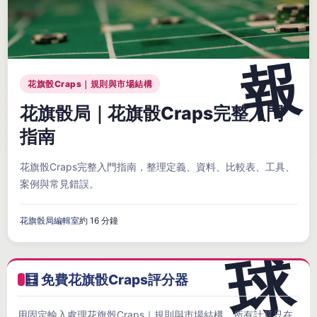
花旗骰Craps｜規則與市場結構
花旗骰局｜花旗骰Craps完整入門
指南
花旗骰Craps完整入門指南，整理定義、資料、比較表、工具、
案例與常見錯誤。
花旗骰局編輯室
約 16 分鐘
🧮 免費花旗骰Craps評分器
用固定輸入處理花旗骰Craps｜規則與市場結構，所有計算只在