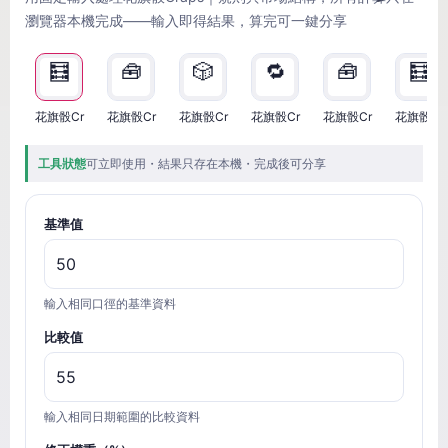
瀏覽器本機完成——輸入即得結果，算完可一鍵分享
🧮
🧰
🎲
🔁
🧰
🧮
花旗骰Cr
花旗骰Cr
花旗骰Cr
花旗骰Cr
花旗骰Cr
花旗骰Cr
工具狀態
可立即使用・結果只存在本機・完成後可分享
基準值
輸入相同口徑的基準資料
比較值
輸入相同日期範圍的比較資料