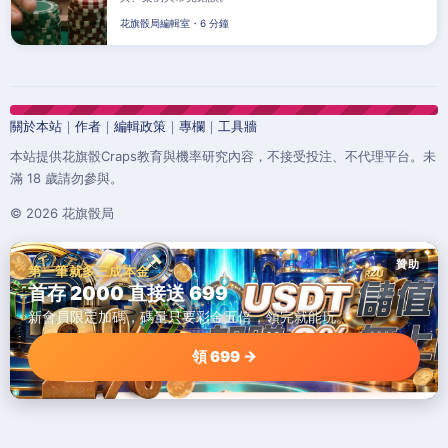
花旗骰局編輯室・6 分鐘
關於本站
｜
作者
｜
編輯政策
｜
專欄
｜
工具牆
本站提供花旗骰Craps教育與機率研究內容，不接受投注、不代理平台。未
滿 18 歲請勿參與。
© 2026 花旗骰局
贊助
第一筆就多三成本金
首存 2000 直接送 699
新會員限定加碼，碼量只要彩金五倍，領完就能玩。
領 699 →