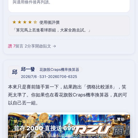
與適用條件後再判讀。
★★★★☆
使用後評價
算完馬上丟進看球群組，大家全跑去試。
讚 7
留言 2
分享
開啟貼文 →
邱一發
花旗骰Craps機率換算器
邱
2026/7/6 · S31-20260706-6325
本來只是賽前隨手算一下，結果跑出「價格比較派8」，笑
死太準了。你如果也在看花旗骰Craps機率換算器，真的可
以自己丟一組。
贊助
第一筆就多三成本金
首存 2000 直接送 699
新會員限定加碼，碼量只要彩金五倍，領完就能玩。