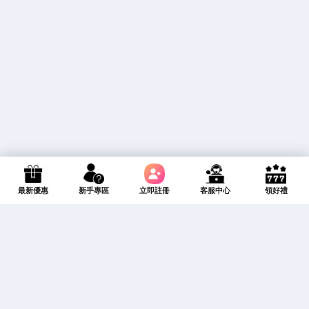
報
帖
算
欄
人
最新優惠
新手專區
立即註冊
客服中心
領好禮
首頁
探索
工具
專欄
人物