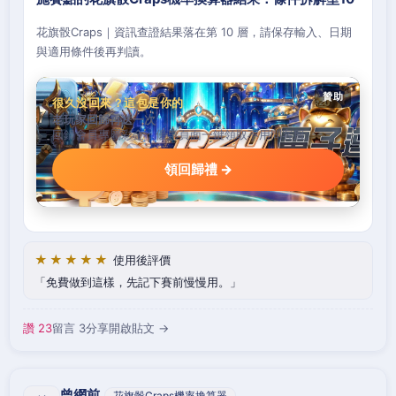
花旗骰Craps｜資訊查證結果落在第 10 層，請保存輸入、日期
與適用條件後再判讀。
贊助
很久沒回來？這包是你的
老玩家回歸再送一次
回鍋會員專屬彩金，優惠頁面一鍵領取不用問客服。
領回歸禮 →
★★★★★
使用後評價
免費做到這樣，先記下賽前慢慢用。
讚 23
留言 3
分享
開啟貼文 →
曾網前
花旗骰Craps機率換算器