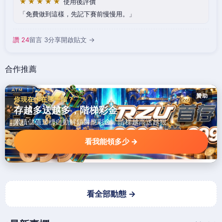
★★★★★
使用後評價
免費做到這樣，先記下賽前慢慢用。
讚 24
留言 3
分享
開啟貼文 →
合作推薦
贊助
你現在卡在哪一階？
存越多送越多，階梯彩金
累積儲值達標自動解鎖對應彩金，階梯越高送越狠。
看我能領多少 →
看全部動態 →