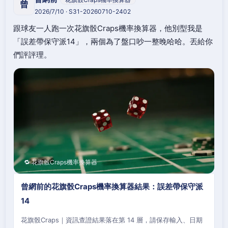
曾
2026/7/10 · S31-20260710-2402
跟球友一人跑一次花旗骰Craps機率換算器，他別型我是
「誤差帶保守派14」，兩個為了盤口吵一整晚哈哈。丟給你
們評評理。
🔁 花旗骰Craps機率換算器
曾網前的花旗骰Craps機率換算器結果：誤差帶保守派
14
花旗骰Craps｜資訊查證結果落在第 14 層，請保存輸入、日期