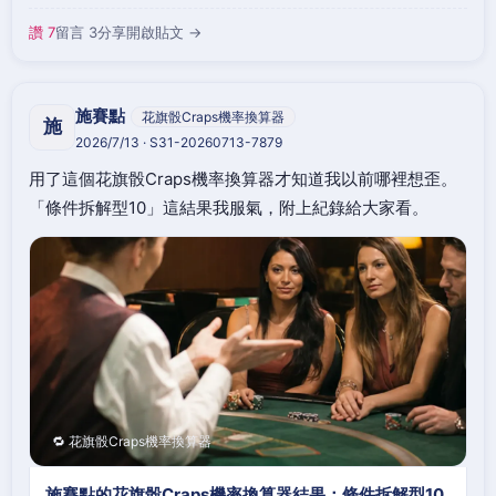
讚 7
留言 3
分享
開啟貼文 →
施賽點
花旗骰Craps機率換算器
施
2026/7/13 · S31-20260713-7879
用了這個花旗骰Craps機率換算器才知道我以前哪裡想歪。
「條件拆解型10」這結果我服氣，附上紀錄給大家看。
🔁 花旗骰Craps機率換算器
施賽點的花旗骰Craps機率換算器結果：條件拆解型10