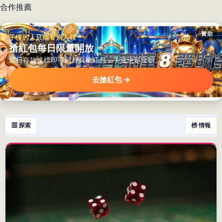
合作推薦
贊助
手慢的人只能看別人領
搶紅包每日限量開放
當日存款達標即可到首頁搶紅包，手速決定金額。
去搶紅包 →
☰ 探索
榜 情報