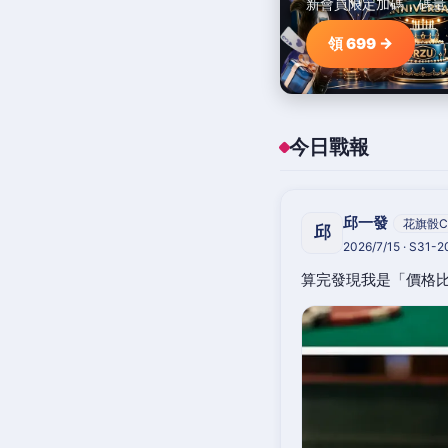
新會員限定加碼，碼量
領 699 →
今日戰報
邱一發
花旗骰C
邱
2026/7/15 · S31-
算完發現我是「價格比