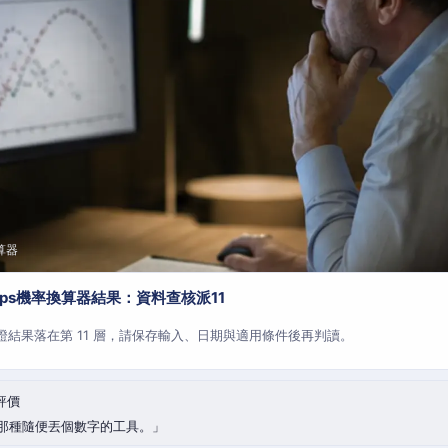
算器
aps機率換算器結果：資料查核派11
查證結果落在第 11 層，請保存輸入、日期與適用條件後再判讀。
評價
那種隨便丟個數字的工具。