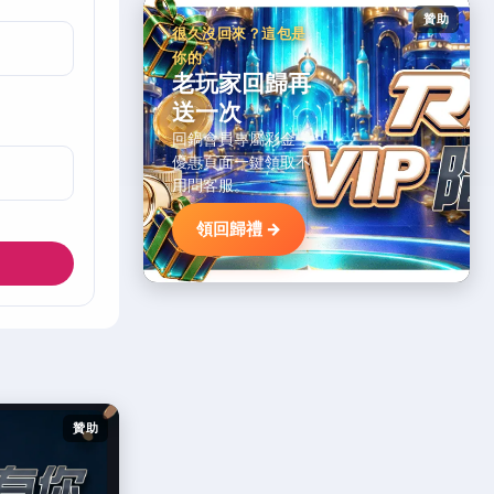
贊助
很久沒回來？這包是
你的
老玩家回歸再
送一次
回鍋會員專屬彩金，
優惠頁面一鍵領取不
用問客服。
領回歸禮 →
贊助