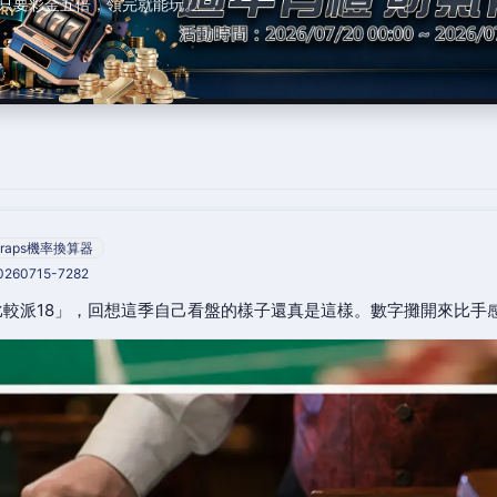
只要彩金五倍，領完就能玩。
raps機率換算器
20260715-7282
較派18」，回想這季自己看盤的樣子還真是這樣。數字攤開來比手