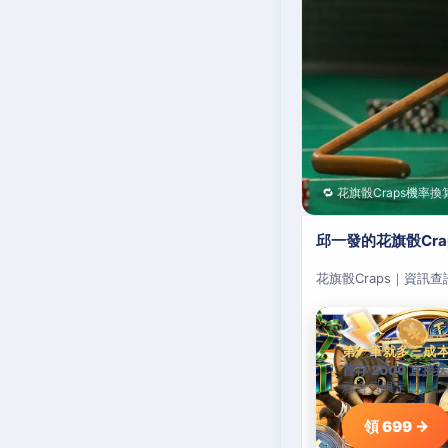
🔁 花旗骰Craps機率換
邱一發的花旗骰Cr
花旗骰Craps｜資訊
第一筆就多三成
首存 2000 直接送
新會員限定加碼，
領 699 →