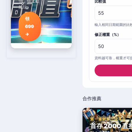
倍，領完就
比較值
能玩。
領
輸入相同日期範圍的比
699
→
修正權重（%）
資料越可靠，權重才可
合作推薦
第一筆就多三成本金
首存 2000 直