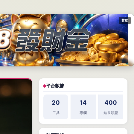
贊助
平台數據
20
14
400
工具
專欄
結果類型