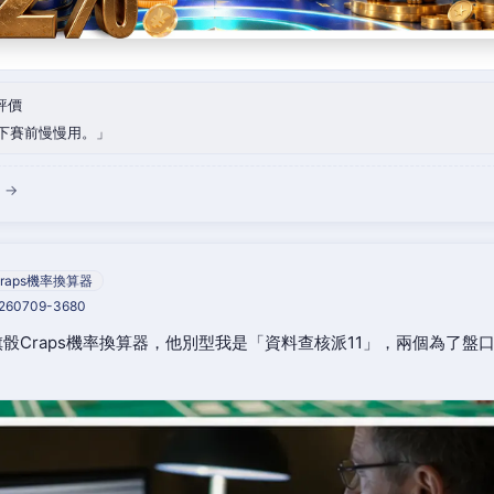
評價
下賽前慢慢用。
 →
raps機率換算器
0260709-3680
骰Craps機率換算器，他別型我是「資料查核派11」，兩個為了盤
。