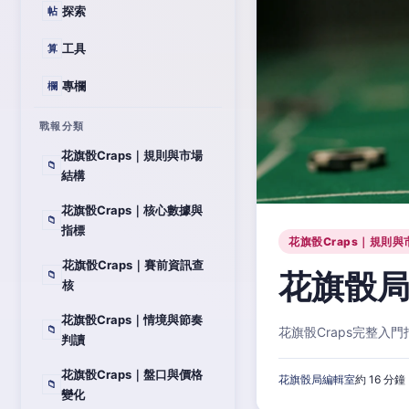
探索
帖
工具
算
專欄
欄
戰報分類
花旗骰Craps｜規則與市場
📁
結構
花旗骰Craps｜核心數據與
📁
指標
花旗骰Craps｜規則與
花旗骰Craps｜賽前資訊查
花旗骰局
📁
核
花旗骰Craps｜情境與節奏
📁
花旗骰Craps完整
判讀
花旗骰Craps｜盤口與價格
花旗骰局編輯室
約 16 分鐘
📁
變化