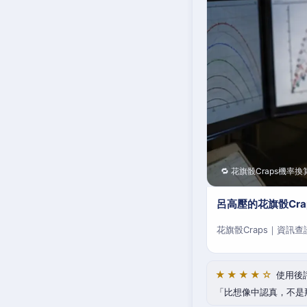
🔁 花旗骰Craps機率換
呂高壓的花旗骰Cr
花旗骰Craps｜資訊
★★★★☆
使用後
比想像中認真，不是