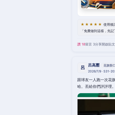
★★★★★
使用後
免費做到這樣，先記
讚 18
留言 3
分享
開啟貼文
呂高壓
花旗骰C
呂
2026/7/9 · S31-2
跟球友一人跑一次花旗
哈。丟給你們評評理