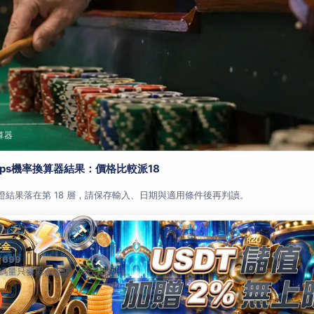
算器
aps機率換算器結果：價格比較派18
查證結果落在第 18 層，請保存輸入、日期與適用條件後再判讀。
本金
 699
碼量只要彩金五倍，領完就能玩。