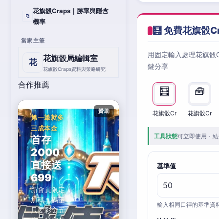
花旗骰Craps｜勝率與隱含
📁
機率
🧮 免費花旗骰C
當家主筆
用固定輸入處理花旗骰
花旗骰局編輯室
花
鍵分享
花旗骰Craps資料與策略研究
合作推薦
🧮
🧰
贊助
花旗骰Cr
花旗骰Cr
第一筆就多
三成本金
工具狀態
可立即使用・結
首存
2000
直接送
基準值
699
新會員限定
加碼，碼量
輸入相同口徑的基準資
只要彩金五