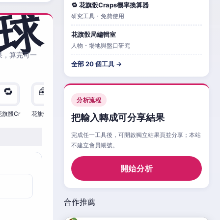
🔁 花旗骰Craps機率換算器
研究工具・免費使用
花旗骰局編輯室
人物・場地與盤口研究
果，算完可一
全部 20 個工具 →
🔁
🧰
🧮
🧰
🎲
🔁

分析流程
花旗骰Cr
花旗骰Cr
花旗骰Cr
花旗骰Cr
花旗骰Cr
花旗骰Cr
花旗
把輸入轉成可分享結果
完成任一工具後，可開啟獨立結果頁並分享；本站
不建立會員帳號。
開始分析
合作推薦