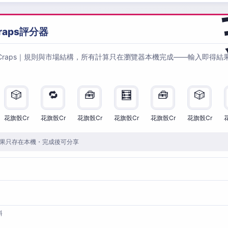
raps評分器
Craps｜規則與市場結構，所有計算只在瀏覽器本機完成——輸入即得結
🎲
🔁
🧰
🧮
🧰
🎲
花旗骰Cr
花旗骰Cr
花旗骰Cr
花旗骰Cr
花旗骰Cr
花旗骰Cr
果只存在本機・完成後可分享
料