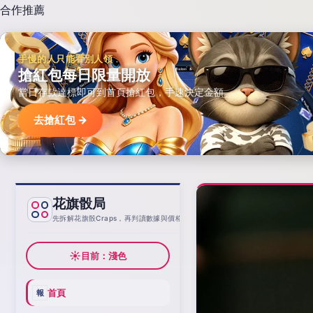
合作推薦
手慢的人只能看別人領
搶紅包每日限量開放
當日存款達標即可到首頁搶紅包，手速決定金額。
去搶紅包 →
花旗骰局
基線
先拆解花旗骰Craps，再判讀數據與價格
☀
目前：淺色
首頁
報