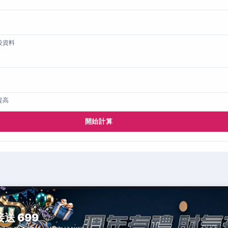
較資料
提高
開始計算
接送 699