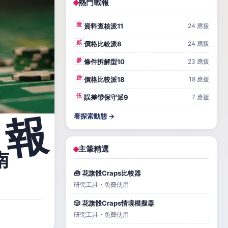
熱門戰報
壹
資料查核派11
24 應援
貳
價格比較派8
24 應援
參
條件拆解型10
23 應援
肆
價格比較派18
18 應援
伍
誤差帶保守派9
7 應援
看探索動態 →
主筆精選
南
🧰 花旗骰Craps比較器
研究工具・免費使用
🎲 花旗骰Craps情境模擬器
研究工具・免費使用