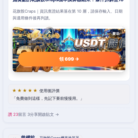
花旗骰Craps｜資訊查證結果落在第 10 層，請保存輸入、日期
與適用條件後再判讀。
贊助
第一筆就多三成本金
首存 2000 直接送 699
新會員限定加碼，碼量只要彩金五倍，領完就能玩。
領 699 →
★★★★★
使用後評價
免費做到這樣，先記下賽前慢慢用。
讚 23
留言 3
分享
開啟貼文 →
曾網前
花旗骰Craps機率換算器