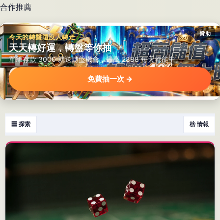
合作推薦
贊助
今天的轉盤還沒人轉走
天天轉好運，轉盤等你抽
單筆存款 3000 就送轉盤機會，最高 2888 每天都能中。
免費抽一次 →
☰ 探索
榜 情報