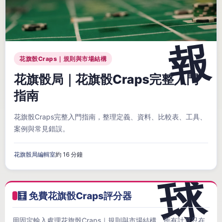
花旗骰Craps｜規則與市場結構
花旗骰局｜花旗骰Craps完整入門
指南
花旗骰Craps完整入門指南，整理定義、資料、比較表、工具、
案例與常見錯誤。
花旗骰局編輯室
約 16 分鐘
🧮 免費花旗骰Craps評分器
用固定輸入處理花旗骰Craps｜規則與市場結構，所有計算只在