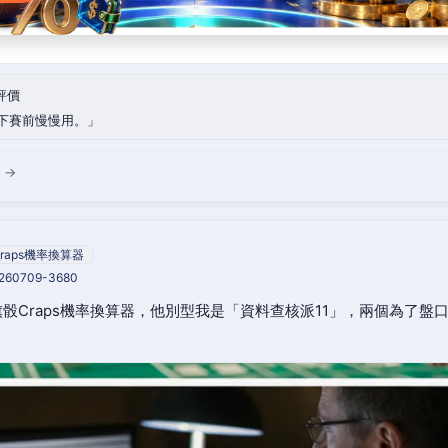
評價
下賽前慢慢用。
 →
raps機率換算器
0260709-3680
骰Craps機率換算器，他別型我是「資料查核派11」，兩個為了盤
。