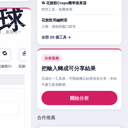
🔁 花旗骰Craps機率換算器
研究工具・免費使用
花旗骰局編輯室
人物・場地與盤口研究
果，算完可一
全部 20 個工具 →
🔁
🧰
🧮
🧰
🎲
🔁

分析流程
花旗骰Cr
花旗骰Cr
花旗骰Cr
花旗骰Cr
花旗骰Cr
花旗骰Cr
花旗
把輸入轉成可分享結果
完成任一工具後，可開啟獨立結果頁並分享；本站
不建立會員帳號。
開始分析
合作推薦