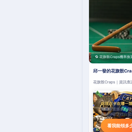
🔁 花旗骰Craps機率換
邱一發的花旗骰Cr
花旗骰Craps｜資訊
你現在卡在哪一
存越多送越多，階
累積儲值達標自動
看我能領多少