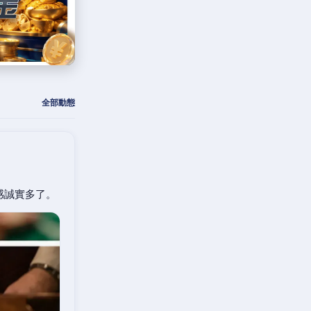
全部動態
感誠實多了。