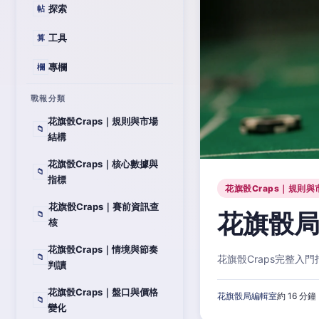
探索
帖
工具
算
專欄
欄
戰報分類
花旗骰Craps｜規則與市場
📁
結構
花旗骰Craps｜核心數據與
📁
指標
花旗骰Craps｜規則與
花旗骰Craps｜賽前資訊查
花旗骰局
📁
核
花旗骰Craps｜情境與節奏
📁
花旗骰Craps完整
判讀
花旗骰Craps｜盤口與價格
花旗骰局編輯室
約 16 分鐘
📁
變化