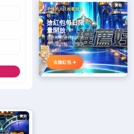
贊助
手慢的人只能看別人
領
搶紅包每日限
量開放
當日存款達標即可到
首頁搶紅包，手速決
定金額。
去搶紅包 →
贊助