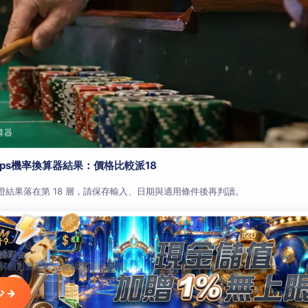
算器
aps機率換算器結果：價格比較派18
查證結果落在第 18 層，請保存輸入、日期與適用條件後再判讀。
階？
梯彩金
解鎖對應彩金，階梯越高送越狠。
 →