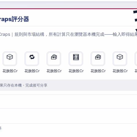
raps評分器
Craps｜規則與市場結構，所有計算只在瀏覽器本機完成——輸入即得結
🎲
🔁
🧰
🧮
🧰
🎲
花旗骰Cr
花旗骰Cr
花旗骰Cr
花旗骰Cr
花旗骰Cr
花旗骰Cr
果只存在本機・完成後可分享
料