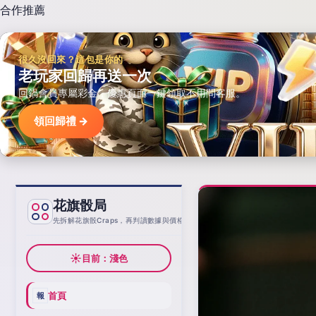
合作推薦
很久沒回來？這包是你的
老玩家回歸再送一次
回鍋會員專屬彩金，優惠頁面一鍵領取不用問客服。
領回歸禮 →
花旗骰局
基線
先拆解花旗骰Craps，再判讀數據與價格
☀
目前：淺色
首頁
報