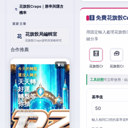
花旗骰Craps｜勝率與隱含
📁
機率
🧮 免費花旗骰C
當家主筆
用固定輸入處理花旗骰
花旗骰局編輯室
花
鍵分享
花旗骰Craps資料與策略研究
合作推薦
🧮
🧰
贊助
花旗骰Cr
花旗骰Cr
今天的轉盤
還沒人轉走
工具狀態
可立即使用・結
天天轉
好運，
轉盤等
基準值
你抽
單筆存款
3000 就送
輸入相同口徑的基準資
轉盤機會，