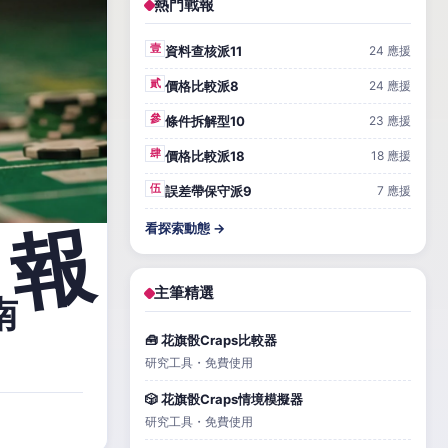
熱門戰報
壹
資料查核派11
24 應援
貳
價格比較派8
24 應援
參
條件拆解型10
23 應援
肆
價格比較派18
18 應援
伍
誤差帶保守派9
7 應援
看探索動態 →
主筆精選
南
🧰 花旗骰Craps比較器
研究工具・免費使用
🎲 花旗骰Craps情境模擬器
研究工具・免費使用