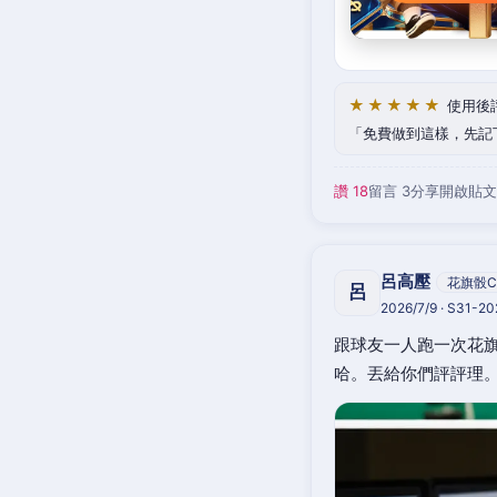
★★★★★
使用後
免費做到這樣，先記
讚 18
留言 3
分享
開啟貼文
呂高壓
花旗骰C
呂
2026/7/9 · S31-2
跟球友一人跑一次花旗
哈。丟給你們評評理