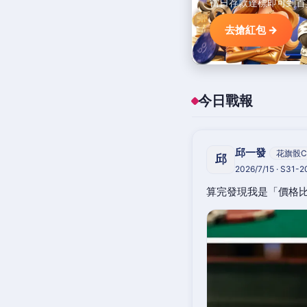
當日存款達標即可到首
去搶紅包 →
今日戰報
邱一發
花旗骰C
邱
2026/7/15 · S31-
算完發現我是「價格比