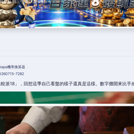
頁搶紅包，手速決定金額。
raps機率換算器
20260715-7282
較派18」，回想這季自己看盤的樣子還真是這樣。數字攤開來比手