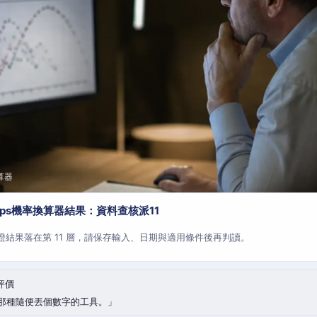
算器
aps機率換算器結果：資料查核派11
查證結果落在第 11 層，請保存輸入、日期與適用條件後再判讀。
評價
那種隨便丟個數字的工具。