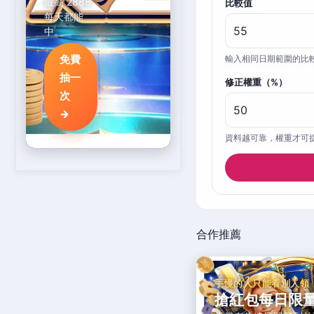
最高 2888
比較值
每天都能
中。
免費
輸入相同日期範圍的比
抽一
修正權重（%）
次
→
資料越可靠，權重才可
合作推薦
手慢的人只能看別人領
搶紅包每日限