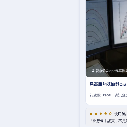
🔁 花旗骰Craps機率換
呂高壓的花旗骰Cr
花旗骰Craps｜資訊
★★★★☆
使用後
比想像中認真，不是