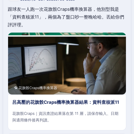
跟球友一人跑一次花旗骰Craps機率換算器，他別型我是
「資料查核派11」，兩個為了盤口吵一整晚哈哈。丟給你們
評評理。
🔁 花旗骰Craps機率換算器
呂高壓的花旗骰Craps機率換算器結果：資料查核派11
花旗骰Craps｜資訊查證結果落在第 11 層，請保存輸入、日期
與適用條件後再判讀。