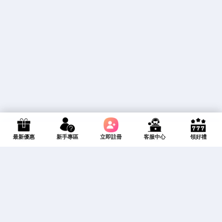
報
帖
算
欄
人
最新優惠
新手專區
立即註冊
客服中心
領好禮
首頁
探索
工具
專欄
人物