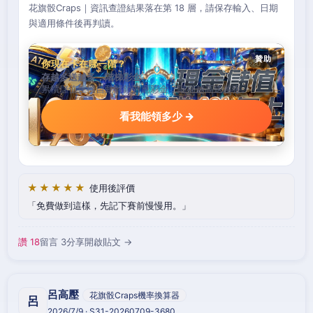
花旗骰Craps｜資訊查證結果落在第 18 層，請保存輸入、日期
與適用條件後再判讀。
贊助
你現在卡在哪一階？
存越多送越多，階梯彩金
累積儲值達標自動解鎖對應彩金，階梯越高送越狠。
看我能領多少 →
★★★★★
使用後評價
免費做到這樣，先記下賽前慢慢用。
讚 18
留言 3
分享
開啟貼文 →
呂高壓
花旗骰Craps機率換算器
呂
2026/7/9 · S31-20260709-3680