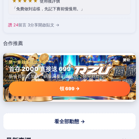
★★★★★
使用後評價
免費做到這樣，先記下賽前慢慢用。
讚 24
留言 3
分享
開啟貼文 →
合作推薦
贊助
第一筆就多三成本金
首存 2000 直接送 699
新會員限定加碼，碼量只要彩金五倍，領完就能玩。
領 699 →
看全部動態 →