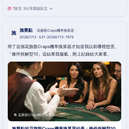
讚 7
留言 3
分享
開啟貼文 →
施賽點
花旗骰Craps機率換算器
施
2026/7/13 · S31-20260713-7879
用了這個花旗骰Craps機率換算器才知道我以前哪裡想歪。
「條件拆解型10」這結果我服氣，附上紀錄給大家看。
🔁 花旗骰Craps機率換算器
施賽點的花旗骰Craps機率換算器結果：條件拆解型10