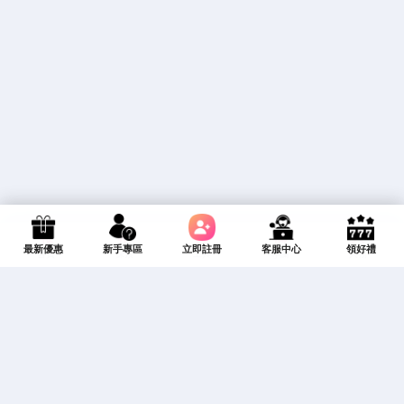
報
帖
算
欄
人
最新優惠
新手專區
立即註冊
客服中心
領好禮
首頁
探索
工具
專欄
人物