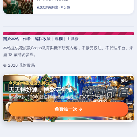
花旗骰局編輯室・6 分鐘
關於本站
｜
作者
｜
編輯政策
｜
專欄
｜
工具牆
本站提供花旗骰Craps教育與機率研究內容，不接受投注、不代理平台。未
滿 18 歲請勿參與。
© 2026 花旗骰局
贊助
今天的轉盤還沒人轉走
天天轉好運，轉盤等你抽
單筆存款 3000 就送轉盤機會，最高 2888 每天都能中。
免費抽一次 →