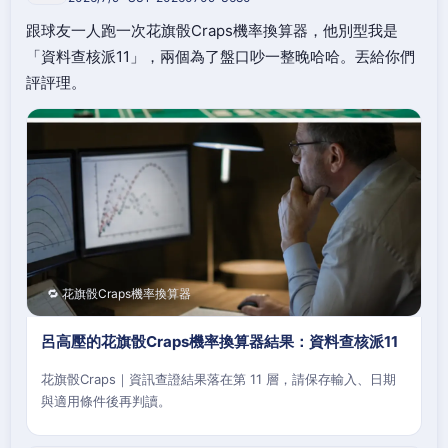
跟球友一人跑一次花旗骰Craps機率換算器，他別型我是
「資料查核派11」，兩個為了盤口吵一整晚哈哈。丟給你們
評評理。
🔁 花旗骰Craps機率換算器
呂高壓的花旗骰Craps機率換算器結果：資料查核派11
花旗骰Craps｜資訊查證結果落在第 11 層，請保存輸入、日期
與適用條件後再判讀。