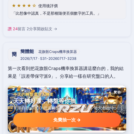
★★★★☆
使用後評價
比想像中認真，不是那種隨便丟個數字的工具。
讚 24
留言 2
分享
開啟貼文 →
簡體能
花旗骰Craps機率換算器
簡
2026/7/17 · S31-20260717-3238
第一次看到把花旗骰Craps機率換算器講這麼白的，我的結
果是「誤差帶保守派9」。分享給一樣在研究盤口的人。
贊助
今天的轉盤還沒人轉走
天天轉好運，轉盤等你抽
單筆存款 3000 就送轉盤機會，最高 2888 每天都能中。
免費抽一次 →