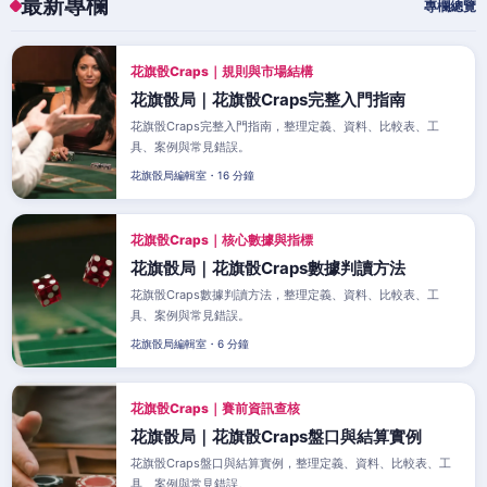
最新專欄
專欄總覽
花旗骰Craps｜規則與市場結構
花旗骰局｜花旗骰Craps完整入門指南
花旗骰Craps完整入門指南，整理定義、資料、比較表、工
具、案例與常見錯誤。
花旗骰局編輯室・16 分鐘
花旗骰Craps｜核心數據與指標
花旗骰局｜花旗骰Craps數據判讀方法
花旗骰Craps數據判讀方法，整理定義、資料、比較表、工
具、案例與常見錯誤。
花旗骰局編輯室・6 分鐘
花旗骰Craps｜賽前資訊查核
花旗骰局｜花旗骰Craps盤口與結算實例
花旗骰Craps盤口與結算實例，整理定義、資料、比較表、工
具、案例與常見錯誤。