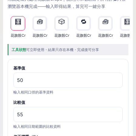
瀏覽器本機完成——輸入即得結果，算完可一鍵分享
🧮
🧰
🎲
🔁
🧰
🧮
花旗骰Cr
花旗骰Cr
花旗骰Cr
花旗骰Cr
花旗骰Cr
花旗骰Cr
工具狀態
可立即使用・結果只存在本機・完成後可分享
基準值
輸入相同口徑的基準資料
比較值
輸入相同日期範圍的比較資料