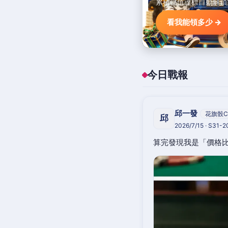
累積儲值達標自動解鎖
看我能領多少 →
今日戰報
邱一發
花旗骰C
邱
2026/7/15 · S31-
算完發現我是「價格比