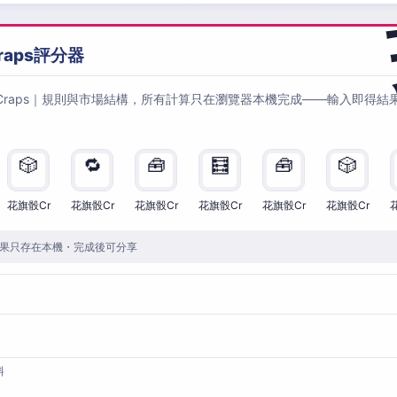
raps評分器
Craps｜規則與市場結構，所有計算只在瀏覽器本機完成——輸入即得結
🎲
🔁
🧰
🧮
🧰
🎲
花旗骰Cr
花旗骰Cr
花旗骰Cr
花旗骰Cr
花旗骰Cr
花旗骰Cr
果只存在本機・完成後可分享
料