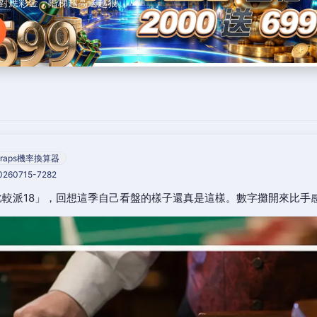
對應彩金，階梯越高送越狠。
raps機率換算器
20260715-7282
較派18」，回想這季自己看盤的樣子還真是這樣。數字攤開來比手