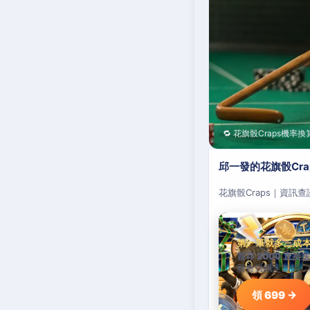
🔁 花旗骰Craps機率換
邱一發的花旗骰Cr
花旗骰Craps｜資訊
第一筆就多三成
首存 2000 直接送
新會員限定加碼，
領 699 →