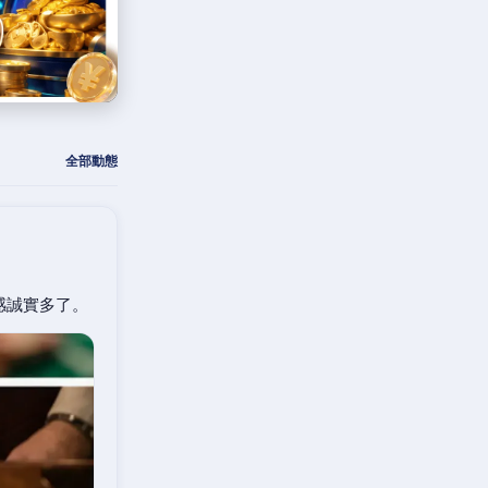
全部動態
感誠實多了。