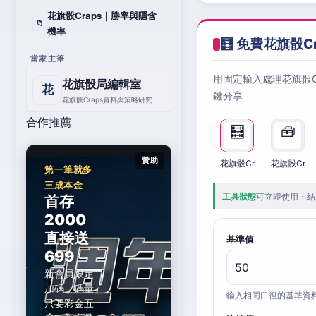
花旗骰Craps｜勝率與隱含
📁
機率
🧮 免費花旗骰C
當家主筆
用固定輸入處理花旗骰
花旗骰局編輯室
花
鍵分享
花旗骰Craps資料與策略研究
合作推薦
🧮
🧰
贊助
花旗骰Cr
花旗骰Cr
第一筆就多
三成本金
工具狀態
可立即使用・結
首存
2000
直接送
基準值
699
新會員限定
加碼，碼量
輸入相同口徑的基準資
只要彩金五