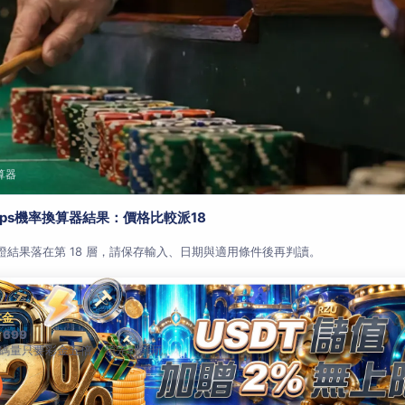
算器
aps機率換算器結果：價格比較派18
查證結果落在第 18 層，請保存輸入、日期與適用條件後再判讀。
本金
 699
碼量只要彩金五倍，領完就能玩。