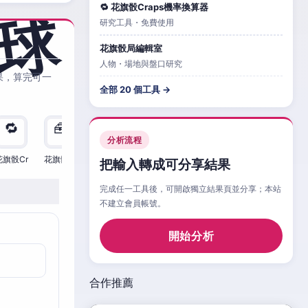
🔁 花旗骰Craps機率換算器
研究工具・免費使用
花旗骰局編輯室
人物・場地與盤口研究
果，算完可一
全部 20 個工具 →
🔁
🧰
🧮
🧰
🎲
🔁

分析流程
花旗骰Cr
花旗骰Cr
花旗骰Cr
花旗骰Cr
花旗骰Cr
花旗骰Cr
花旗
把輸入轉成可分享結果
完成任一工具後，可開啟獨立結果頁並分享；本站
不建立會員帳號。
開始分析
合作推薦