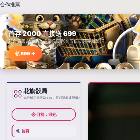
合作推薦
第一筆就多三成本金
首存 2000 直接送 699
新會員限定加碼，碼量只要彩金五倍，領完就能玩。
領 699 →
花旗骰局
基線
先拆解花旗骰Craps，再判讀數據與價格
☀
目前：淺色
首頁
報