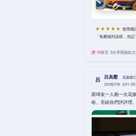
★★★★★
使用後
免費做到這樣，先記
讚 18
留言 3
分享
開啟貼文
呂高壓
花旗骰C
呂
2026/7/9 · S31-2
跟球友一人跑一次花旗
哈。丟給你們評評理