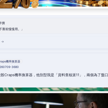
評價
下賽前慢慢用。
 →
raps機率換算器
0260709-3680
骰Craps機率換算器，他別型我是「資料查核派11」，兩個為了盤
。