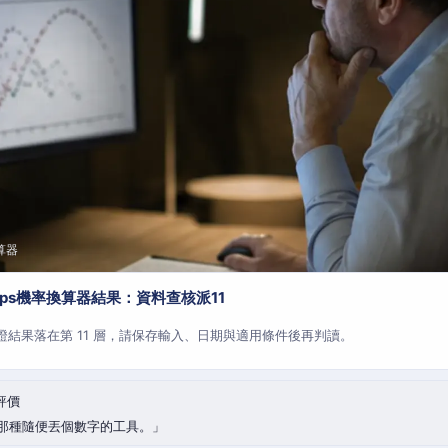
算器
aps機率換算器結果：資料查核派11
查證結果落在第 11 層，請保存輸入、日期與適用條件後再判讀。
評價
那種隨便丟個數字的工具。