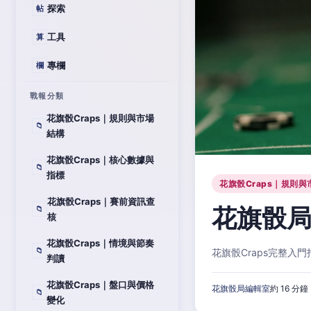
探索
帖
工具
算
專欄
欄
戰報分類
花旗骰Craps｜規則與市場
📁
結構
花旗骰Craps｜核心數據與
📁
指標
花旗骰Craps｜規則與
花旗骰Craps｜賽前資訊查
花旗骰局
📁
核
花旗骰Craps｜情境與節奏
📁
花旗骰Craps完整
判讀
花旗骰Craps｜盤口與價格
花旗骰局編輯室
約 16 分鐘
📁
變化