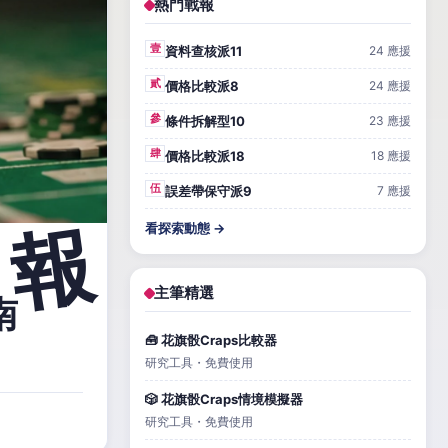
熱門戰報
壹
資料查核派11
24 應援
貳
價格比較派8
24 應援
參
條件拆解型10
23 應援
肆
價格比較派18
18 應援
伍
誤差帶保守派9
7 應援
看探索動態 →
主筆精選
南
🧰 花旗骰Craps比較器
研究工具・免費使用
🎲 花旗骰Craps情境模擬器
研究工具・免費使用