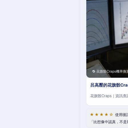
🔁 花旗骰Craps機率換
呂高壓的花旗骰Cr
花旗骰Craps｜資訊
★★★★☆
使用後
比想像中認真，不是