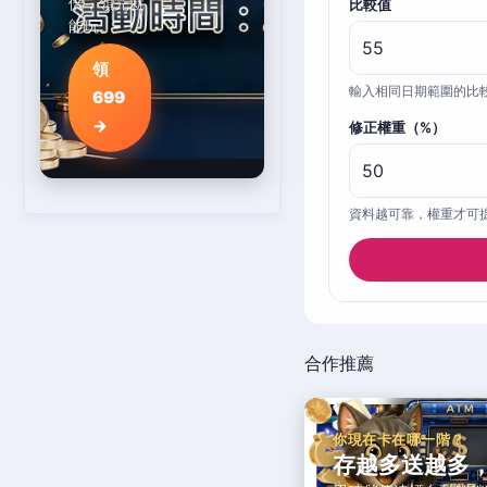
倍，領完就
比較值
能玩。
領
輸入相同日期範圍的比
699
→
修正權重（%）
資料越可靠，權重才可
合作推薦
你現在卡在哪一階？
存越多送越多