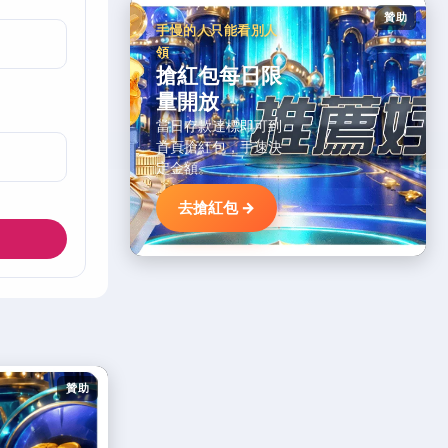
贊助
手慢的人只能看別人
領
搶紅包每日限
量開放
當日存款達標即可到
首頁搶紅包，手速決
定金額。
去搶紅包 →
贊助