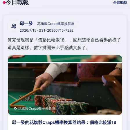
今日戰報
全部動態
邱一發
花旗骰Craps機率換算器
邱
2026/7/15 · S31-20260715-7282
算完發現我是「價格比較派18」，回想這季自己看盤的樣子
還真是這樣。數字攤開來比手感誠實多了。
🔁 花旗骰Craps機率換算器
邱一發的花旗骰Craps機率換算器結果：價格比較派18