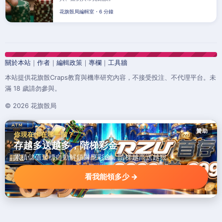
花旗骰局編輯室・6 分鐘
關於本站
｜
作者
｜
編輯政策
｜
專欄
｜
工具牆
本站提供花旗骰Craps教育與機率研究內容，不接受投注、不代理平台。未
滿 18 歲請勿參與。
© 2026 花旗骰局
贊助
你現在卡在哪一階？
存越多送越多，階梯彩金
累積儲值達標自動解鎖對應彩金，階梯越高送越狠。
看我能領多少 →