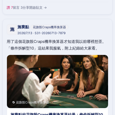
讚 7
留言 3
分享
開啟貼文 →
施賽點
花旗骰Craps機率換算器
施
2026/7/13 · S31-20260713-7879
用了這個花旗骰Craps機率換算器才知道我以前哪裡想歪。
「條件拆解型10」這結果我服氣，附上紀錄給大家看。
🔁 花旗骰Craps機率換算器
施賽點的花旗骰Craps機率換算器結果：條件拆解型10