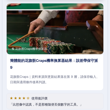
🔁 花旗骰Craps機率換算器
簡體能的花旗骰Craps機率換算器結果：誤差帶保守派
9
花旗骰Craps｜資料來源與更新結果落在第 9 層，請保存輸入、
日期與適用條件後再判讀。
★★★★☆
使用後評價
比想像中認真，不是那種隨便丟個數字的工具。