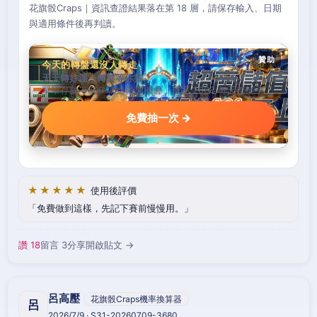
花旗骰Craps｜資訊查證結果落在第 18 層，請保存輸入、日期
與適用條件後再判讀。
贊助
今天的轉盤還沒人轉走
天天轉好運，轉盤等你抽
單筆存款 3000 就送轉盤機會，最高 2888 每天都能中。
免費抽一次 →
★★★★★
使用後評價
免費做到這樣，先記下賽前慢慢用。
讚 18
留言 3
分享
開啟貼文 →
呂高壓
花旗骰Craps機率換算器
呂
2026/7/9 · S31-20260709-3680