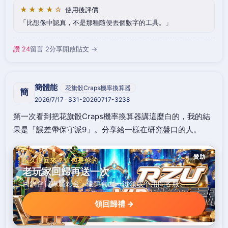
★★★★☆
使用後評價
比想像中認真，不是那種隨便丟個數字的工具。
讚 24
留言 2
分享
開啟貼文 →
簡體能
花旗骰Craps機率換算器
簡
2026/7/17 · S31-20260717-3238
第一次看到把花旗骰Craps機率換算器講這麼白的，我的結
果是「誤差帶保守派9」。分享給一樣在研究盤口的人。
贊助
很久沒回來？這包是你的
老玩家回歸再送一次
回鍋會員專屬彩金，優惠頁面一鍵領取不用問客服。
領回歸禮 →