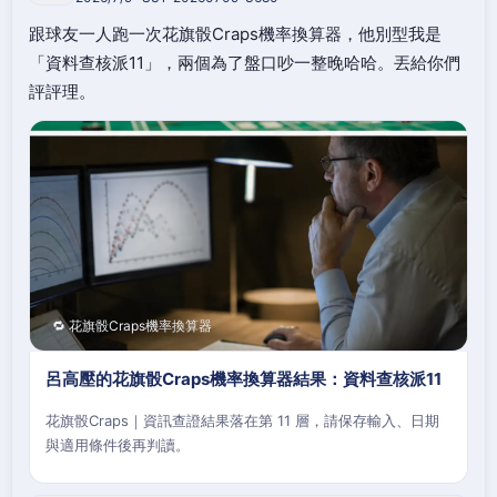
跟球友一人跑一次花旗骰Craps機率換算器，他別型我是
「資料查核派11」，兩個為了盤口吵一整晚哈哈。丟給你們
評評理。
🔁 花旗骰Craps機率換算器
呂高壓的花旗骰Craps機率換算器結果：資料查核派11
花旗骰Craps｜資訊查證結果落在第 11 層，請保存輸入、日期
與適用條件後再判讀。