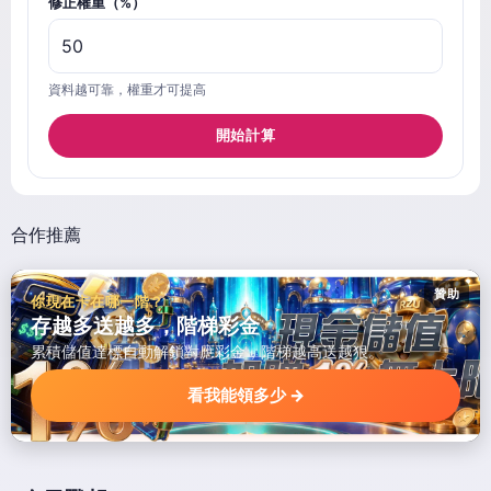
修正權重（%）
資料越可靠，權重才可提高
開始計算
合作推薦
贊助
你現在卡在哪一階？
存越多送越多，階梯彩金
累積儲值達標自動解鎖對應彩金，階梯越高送越狠。
看我能領多少 →