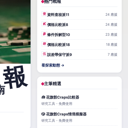
熱門戰報
壹
資料查核派11
24 應援
貳
價格比較派8
24 應援
參
條件拆解型10
23 應援
肆
價格比較派18
18 應援
伍
誤差帶保守派9
7 應援
看探索動態 →
主筆精選
南
🧰 花旗骰Craps比較器
研究工具・免費使用
🎲 花旗骰Craps情境模擬器
研究工具・免費使用