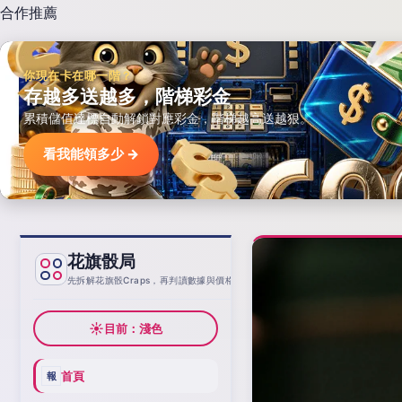
合作推薦
你現在卡在哪一階？
存越多送越多，階梯彩金
累積儲值達標自動解鎖對應彩金，階梯越高送越狠。
看我能領多少 →
花旗骰局
基線
先拆解花旗骰Craps，再判讀數據與價格
☀
目前：淺色
首頁
報