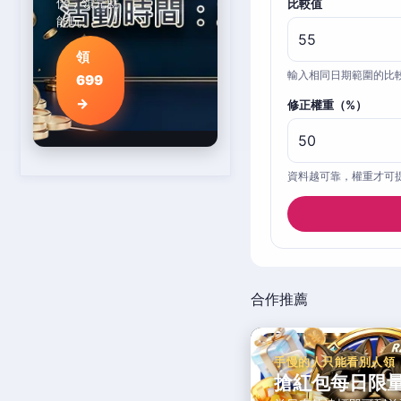
倍，領完就
比較值
能玩。
領
輸入相同日期範圍的比
699
→
修正權重（%）
資料越可靠，權重才可
合作推薦
手慢的人只能看別人領
搶紅包每日限