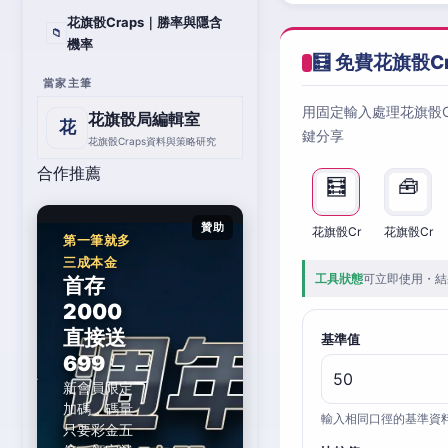
花旗骰Craps｜勝率與隱含
📁
機率
🧮 免費花旗骰C
當家主筆
用固定輸入處理花旗骰
花旗骰局編輯室
花
鍵分享
花旗骰Craps資料與策略研究
合作推薦
🧮
🧰
贊助
花旗骰Cr
花旗骰Cr
第一筆就多
三成本金
工具狀態
可立即使用・結
首存
2000
直接送
基準值
699
新會員限定
加碼，碼量
輸入相同口徑的基準資
只要彩金五