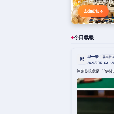
當日存款達標即可到首
去搶紅包 →
今日戰報
邱一發
花旗骰C
邱
2026/7/15 · S31-
算完發現我是「價格比