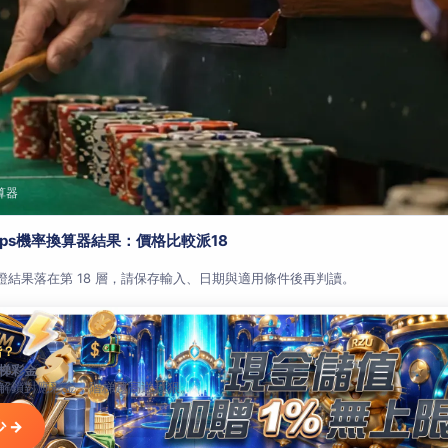
算器
aps機率換算器結果：價格比較派18
查證結果落在第 18 層，請保存輸入、日期與適用條件後再判讀。
階？
梯彩金
解鎖對應彩金，階梯越高送越狠。
 →