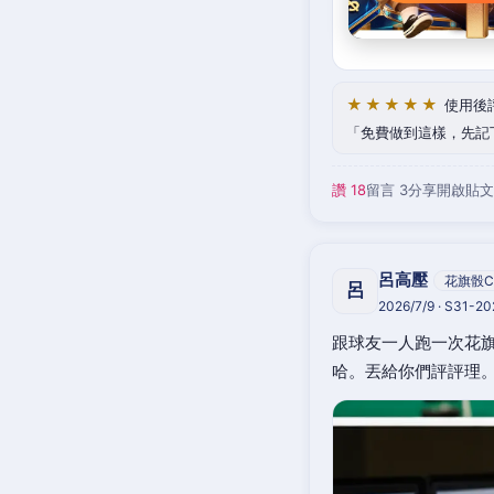
★★★★★
使用後
免費做到這樣，先記
讚 18
留言 3
分享
開啟貼文
呂高壓
花旗骰C
呂
2026/7/9 · S31-2
跟球友一人跑一次花旗
哈。丟給你們評評理