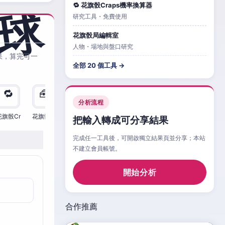
🔁 花旗骰Craps機率換算器
研究工具・免費使用
花旗骰局編輯室
人物・場地與盤口研究
果，算完可一
全部 20 個工具 →
🔁
🧰
🧮
🧰
🎲
🔁

分析流程
花旗骰Cr
花旗骰Cr
花旗骰Cr
花旗骰Cr
花旗骰Cr
花旗骰Cr
花旗
把輸入轉成可分享結果
完成任一工具後，可開啟獨立結果頁並分享；本站
不建立會員帳號。
開始分析
合作推薦