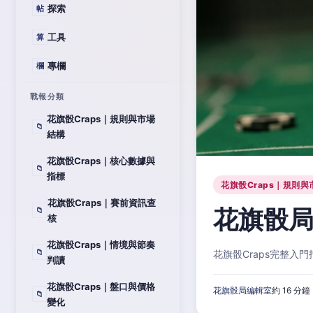
探索
帖
工具
算
專欄
欄
戰報分類
花旗骰Craps｜規則與市場
📁
結構
花旗骰Craps｜核心數據與
📁
指標
花旗骰Craps｜規則與
花旗骰Craps｜賽前資訊查
花旗骰局
📁
核
花旗骰Craps｜情境與節奏
📁
花旗骰Craps完整
判讀
花旗骰Craps｜盤口與價格
花旗骰局編輯室
約 16 分鐘
📁
變化