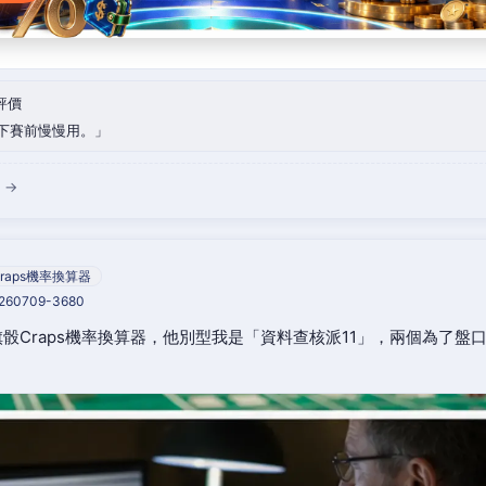
評價
下賽前慢慢用。
 →
raps機率換算器
0260709-3680
骰Craps機率換算器，他別型我是「資料查核派11」，兩個為了盤
。