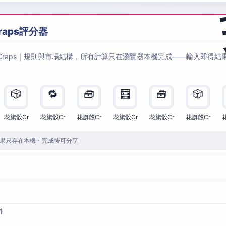
raps評分器
Craps｜規則與市場結構，所有計算只在瀏覽器本機完成——輸入即得結
🎲
🔁
🧰
🧮
🧰
🎲
花旗骰Cr
花旗骰Cr
花旗骰Cr
花旗骰Cr
花旗骰Cr
花旗骰Cr
果只存在本機・完成後可分享
料