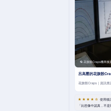
🔁 花旗骰Craps機率換
呂高壓的花旗骰Cr
花旗骰Craps｜資訊
★★★★☆
使用後
比想像中認真，不是