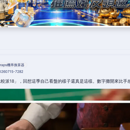
頁搶紅包，手速決定金額。
raps機率換算器
20260715-7282
較派18」，回想這季自己看盤的樣子還真是這樣。數字攤開來比手