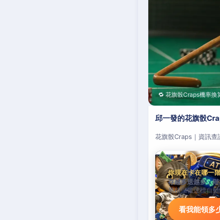
🔁 花旗骰Craps機率換
邱一發的花旗骰Cr
花旗骰Craps｜資訊
你現在卡在哪一
存越多送越多，階
累積儲值達標自動
看我能領多少