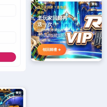
贊助
很久沒回來？這包是
你的
老玩家回歸再
送一次
回鍋會員專屬彩金，
優惠頁面一鍵領取不
用問客服。
領回歸禮 →
贊助