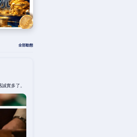
全部動態
感誠實多了。