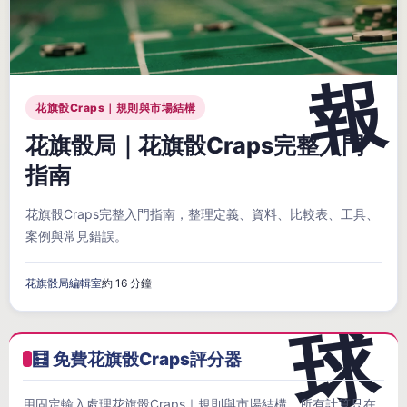
花旗骰Craps｜規則與市場結構
花旗骰局｜花旗骰Craps完整入門
指南
花旗骰Craps完整入門指南，整理定義、資料、比較表、工具、
案例與常見錯誤。
花旗骰局編輯室
約 16 分鐘
🧮 免費花旗骰Craps評分器
用固定輸入處理花旗骰Craps｜規則與市場結構，所有計算只在