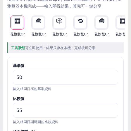
瀏覽器本機完成——輸入即得結果，算完可一鍵分享
🧮
🧰
🎲
🔁
🧰
🧮
花旗骰Cr
花旗骰Cr
花旗骰Cr
花旗骰Cr
花旗骰Cr
花旗骰Cr
工具狀態
可立即使用・結果只存在本機・完成後可分享
基準值
輸入相同口徑的基準資料
比較值
輸入相同日期範圍的比較資料