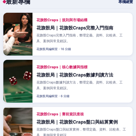
最新專欄
專欄總覽
花旗骰Craps｜規則與市場結構
花旗骰局｜花旗骰Craps完整入門指南
花旗骰Craps完整入門指南，整理定義、資料、比較表、工
具、案例與常見錯誤。
花旗骰局編輯室・16 分鐘
花旗骰Craps｜核心數據與指標
花旗骰局｜花旗骰Craps數據判讀方法
花旗骰Craps數據判讀方法，整理定義、資料、比較表、工
具、案例與常見錯誤。
花旗骰局編輯室・6 分鐘
花旗骰Craps｜賽前資訊查核
花旗骰局｜花旗骰Craps盤口與結算實例
花旗骰Craps盤口與結算實例，整理定義、資料、比較表、工
具、案例與常見錯誤。