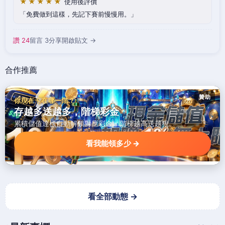
★★★★★
使用後評價
免費做到這樣，先記下賽前慢慢用。
讚 24
留言 3
分享
開啟貼文 →
合作推薦
贊助
你現在卡在哪一階？
存越多送越多，階梯彩金
累積儲值達標自動解鎖對應彩金，階梯越高送越狠。
看我能領多少 →
看全部動態 →