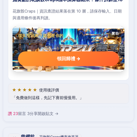
花旗骰Craps｜資訊查證結果落在第 10 層，請保存輸入、日期
與適用條件後再判讀。
贊助
很久沒回來？這包是你的
老玩家回歸再送一次
回鍋會員專屬彩金，優惠頁面一鍵領取不用問客服。
領回歸禮 →
★★★★★
使用後評價
免費做到這樣，先記下賽前慢慢用。
讚 23
留言 3
分享
開啟貼文 →
曾網前
花旗骰Craps機率換算器