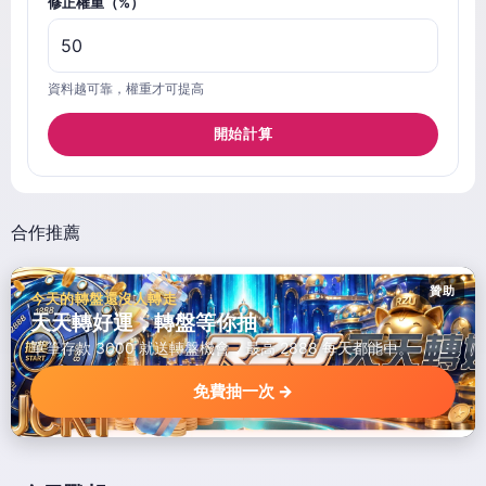
修正權重（%）
資料越可靠，權重才可提高
開始計算
合作推薦
贊助
今天的轉盤還沒人轉走
天天轉好運，轉盤等你抽
單筆存款 3000 就送轉盤機會，最高 2888 每天都能中。
免費抽一次 →