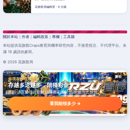
花旗骰局編輯室・6 分鐘
關於本站
｜
作者
｜
編輯政策
｜
專欄
｜
工具牆
本站提供花旗骰Craps教育與機率研究內容，不接受投注、不代理平台。未
滿 18 歲請勿參與。
© 2026 花旗骰局
贊助
你現在卡在哪一階？
存越多送越多，階梯彩金
累積儲值達標自動解鎖對應彩金，階梯越高送越狠。
看我能領多少 →