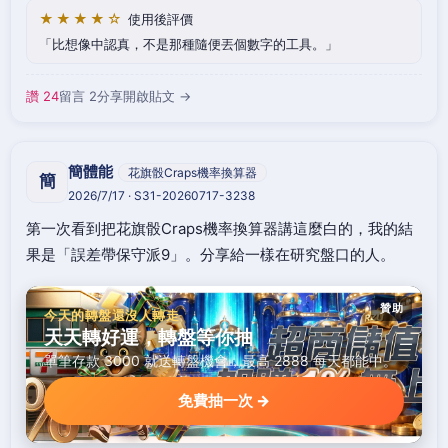
★★★★☆
使用後評價
比想像中認真，不是那種隨便丟個數字的工具。
讚 24
留言 2
分享
開啟貼文 →
簡體能
花旗骰Craps機率換算器
簡
2026/7/17 · S31-20260717-3238
第一次看到把花旗骰Craps機率換算器講這麼白的，我的結
果是「誤差帶保守派9」。分享給一樣在研究盤口的人。
贊助
今天的轉盤還沒人轉走
天天轉好運，轉盤等你抽
單筆存款 3000 就送轉盤機會，最高 2888 每天都能中。
免費抽一次 →