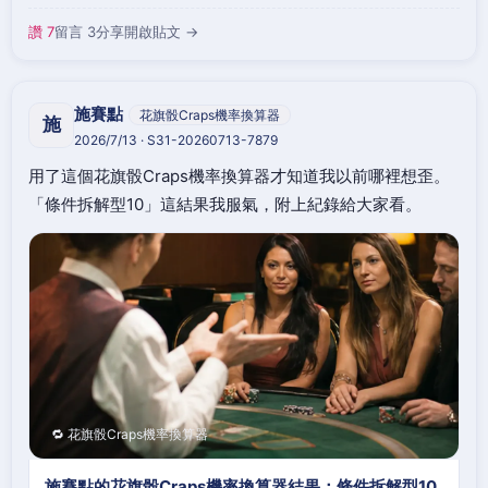
讚 7
留言 3
分享
開啟貼文 →
施賽點
花旗骰Craps機率換算器
施
2026/7/13 · S31-20260713-7879
用了這個花旗骰Craps機率換算器才知道我以前哪裡想歪。
「條件拆解型10」這結果我服氣，附上紀錄給大家看。
🔁 花旗骰Craps機率換算器
施賽點的花旗骰Craps機率換算器結果：條件拆解型10