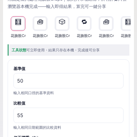
瀏覽器本機完成——輸入即得結果，算完可一鍵分享
🧮
🧰
🎲
🔁
🧰
🧮
花旗骰Cr
花旗骰Cr
花旗骰Cr
花旗骰Cr
花旗骰Cr
花旗骰Cr
工具狀態
可立即使用・結果只存在本機・完成後可分享
基準值
輸入相同口徑的基準資料
比較值
輸入相同日期範圍的比較資料