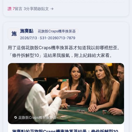
讚 7
留言 3
分享
開啟貼文 →
施賽點
花旗骰Craps機率換算器
施
2026/7/13 · S31-20260713-7879
用了這個花旗骰Craps機率換算器才知道我以前哪裡想歪。
「條件拆解型10」這結果我服氣，附上紀錄給大家看。
🔁 花旗骰Craps機率換算器
施賽點的花旗骰Craps機率換算器結果：條件拆解型10