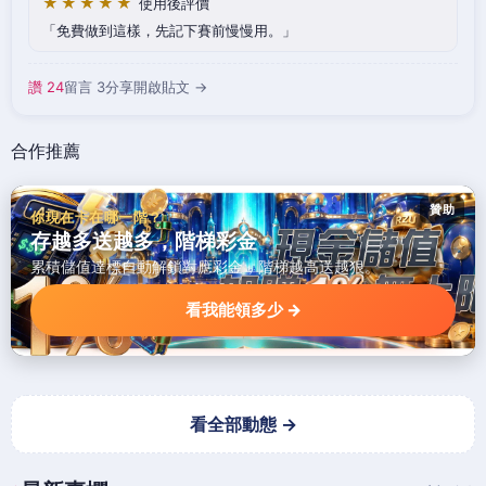
★★★★★
使用後評價
免費做到這樣，先記下賽前慢慢用。
讚 24
留言 3
分享
開啟貼文 →
合作推薦
贊助
你現在卡在哪一階？
存越多送越多，階梯彩金
累積儲值達標自動解鎖對應彩金，階梯越高送越狠。
看我能領多少 →
看全部動態 →