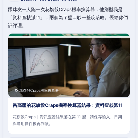
跟球友一人跑一次花旗骰Craps機率換算器，他別型我是
「資料查核派11」，兩個為了盤口吵一整晚哈哈。丟給你們
評評理。
🔁 花旗骰Craps機率換算器
呂高壓的花旗骰Craps機率換算器結果：資料查核派11
花旗骰Craps｜資訊查證結果落在第 11 層，請保存輸入、日期
與適用條件後再判讀。