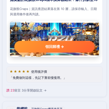
花旗骰Craps｜資訊查證結果落在第 10 層，請保存輸入、日期
與適用條件後再判讀。
贊助
很久沒回來？這包是你的
老玩家回歸再送一次
回鍋會員專屬彩金，優惠頁面一鍵領取不用問客服。
領回歸禮 →
★★★★★
使用後評價
免費做到這樣，先記下賽前慢慢用。
讚 23
留言 3
分享
開啟貼文 →
曾網前
花旗骰Craps機率換算器