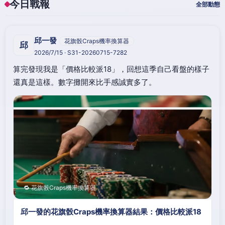
今日戰報
全部動態
邱一發
花旗骰Craps機率換算器
邱
2026/7/15 · S31-20260715-7282
算完發現我是「價格比較派18」，回想這季自己看盤的樣子
還真是這樣。數字攤開來比手感誠實多了。
🔁 花旗骰Craps機率換算器
邱一發的花旗骰Craps機率換算器結果：價格比較派18