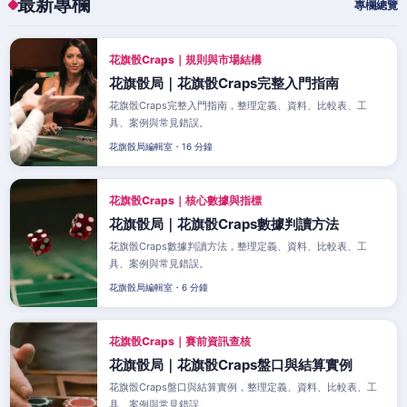
最新專欄
專欄總覽
花旗骰Craps｜規則與市場結構
花旗骰局｜花旗骰Craps完整入門指南
花旗骰Craps完整入門指南，整理定義、資料、比較表、工
具、案例與常見錯誤。
花旗骰局編輯室・16 分鐘
花旗骰Craps｜核心數據與指標
花旗骰局｜花旗骰Craps數據判讀方法
花旗骰Craps數據判讀方法，整理定義、資料、比較表、工
具、案例與常見錯誤。
花旗骰局編輯室・6 分鐘
花旗骰Craps｜賽前資訊查核
花旗骰局｜花旗骰Craps盤口與結算實例
花旗骰Craps盤口與結算實例，整理定義、資料、比較表、工
具、案例與常見錯誤。