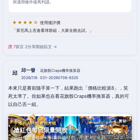
與適用條件後再判讀。
★★★★☆
使用後評價
算完馬上丟進看球群組，大家全跑去試。
讚 7
留言 2
分享
開啟貼文 →
邱一發
花旗骰Craps機率換算器
邱
2026/7/6 · S31-20260706-6325
本來只是賽前隨手算一下，結果跑出「價格比較派8」，笑
死太準了。你如果也在看花旗骰Craps機率換算器，真的可
以自己丟一組。
贊助
手慢的人只能看別人領
搶紅包每日限量開放
當日存款達標即可到首頁搶紅包，手速決定金額。