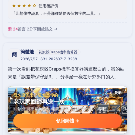
★★★★☆
使用後評價
比想像中認真，不是那種隨便丟個數字的工具。
讚 24
留言 2
分享
開啟貼文 →
簡體能
花旗骰Craps機率換算器
簡
2026/7/17 · S31-20260717-3238
第一次看到把花旗骰Craps機率換算器講這麼白的，我的結
果是「誤差帶保守派9」。分享給一樣在研究盤口的人。
贊助
很久沒回來？這包是你的
老玩家回歸再送一次
回鍋會員專屬彩金，優惠頁面一鍵領取不用問客服。
領回歸禮 →