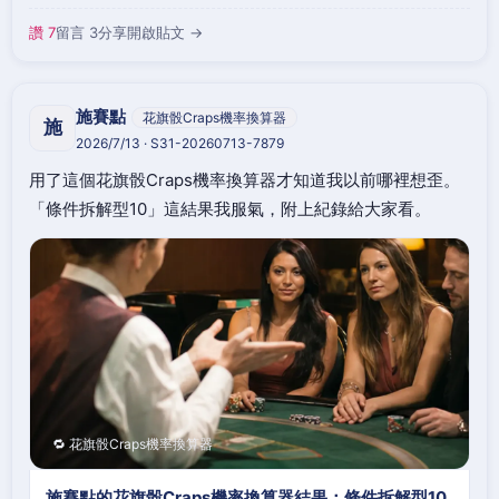
讚 7
留言 3
分享
開啟貼文 →
施賽點
花旗骰Craps機率換算器
施
2026/7/13 · S31-20260713-7879
用了這個花旗骰Craps機率換算器才知道我以前哪裡想歪。
「條件拆解型10」這結果我服氣，附上紀錄給大家看。
🔁 花旗骰Craps機率換算器
施賽點的花旗骰Craps機率換算器結果：條件拆解型10