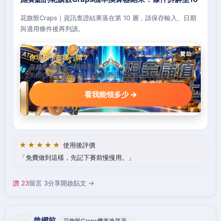
花旗骰Craps｜資訊查證結果落在第 10 層，請保存輸入、日期
與適用條件後再判讀。
贊助
你現在卡在哪一階？
存越多送越多，階梯彩金
累積儲值達標自動解鎖對應彩金，階梯越高送越狠。
看我能領多少 →
★★★★★
使用後評價
免費做到這樣，先記下賽前慢慢用。
讚 23
留言 3
分享
開啟貼文 →
曾網前
花旗骰Craps機率換算器