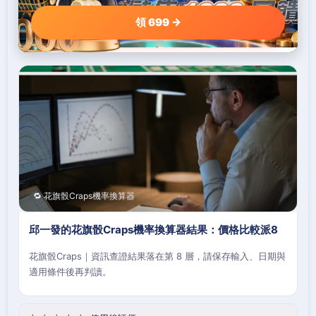
領 699 →
🔁 花旗骰Craps機率換算器
邱一發的花旗骰Craps機率換算器結果：價格比較派8
花旗骰Craps｜資訊查證結果落在第 8 層，請保存輸入、日期與
適用條件後再判讀。