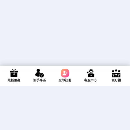
報
帖
算
欄
人
最新優惠
新手專區
立即註冊
客服中心
領好禮
首頁
探索
工具
專欄
人物