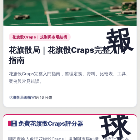
花旗骰Craps｜規則與市場結構
花旗骰局｜花旗骰Craps完整入門
指南
花旗骰Craps完整入門指南，整理定義、資料、比較表、工具、
案例與常見錯誤。
花旗骰局編輯室
約 16 分鐘
🧮 免費花旗骰Craps評分器
用固定輸入處理花旗骰Craps｜規則與市場結構，所有計算只在