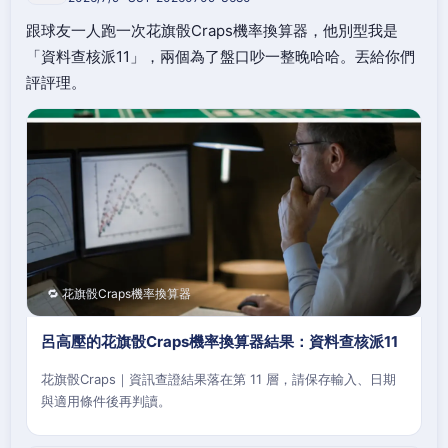
跟球友一人跑一次花旗骰Craps機率換算器，他別型我是
「資料查核派11」，兩個為了盤口吵一整晚哈哈。丟給你們
評評理。
🔁 花旗骰Craps機率換算器
呂高壓的花旗骰Craps機率換算器結果：資料查核派11
花旗骰Craps｜資訊查證結果落在第 11 層，請保存輸入、日期
與適用條件後再判讀。