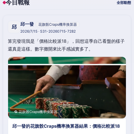
今日戰報
全部動態
邱一發
花旗骰Craps機率換算器
邱
2026/7/15 · S31-20260715-7282
算完發現我是「價格比較派18」，回想這季自己看盤的樣子
還真是這樣。數字攤開來比手感誠實多了。
🔁 花旗骰Craps機率換算器
邱一發的花旗骰Craps機率換算器結果：價格比較派18