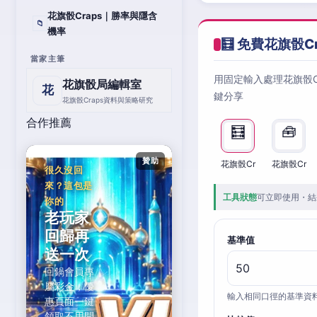
花旗骰Craps｜勝率與隱含
📁
機率
🧮 免費花旗骰C
當家主筆
用固定輸入處理花旗骰
花旗骰局編輯室
花
鍵分享
花旗骰Craps資料與策略研究
合作推薦
🧮
🧰
贊助
花旗骰Cr
花旗骰Cr
很久沒回
來？這包是
工具狀態
可立即使用・結
你的
老玩家
回歸再
基準值
送一次
回鍋會員專
屬彩金，優
輸入相同口徑的基準資
惠頁面一鍵
領取不用問