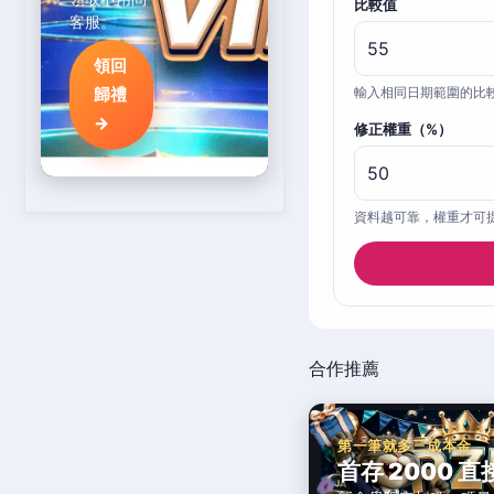
比較值
客服。
領回
歸禮
輸入相同日期範圍的比
→
修正權重（%）
資料越可靠，權重才可
合作推薦
第一筆就多三成本金
首存 2000 直