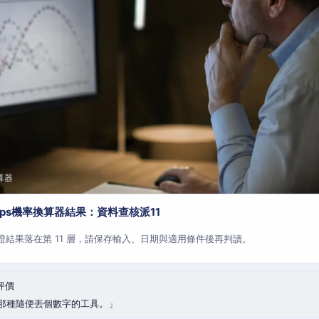
算器
aps機率換算器結果：資料查核派11
查證結果落在第 11 層，請保存輸入、日期與適用條件後再判讀。
評價
那種隨便丟個數字的工具。