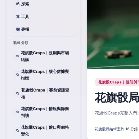
探索
帖
工具
算
專欄
欄
戰報分類
花旗骰Craps｜規則與市場
📁
結構
花旗骰Craps｜核心數據與
📁
指標
花旗骰Craps｜規則與
花旗骰Craps｜賽前資訊查
花旗骰局
📁
核
花旗骰Craps｜情境與節奏
📁
花旗骰Craps完整
判讀
花旗骰Craps｜盤口與價格
花旗骰局編輯室
約 16 分鐘
📁
變化