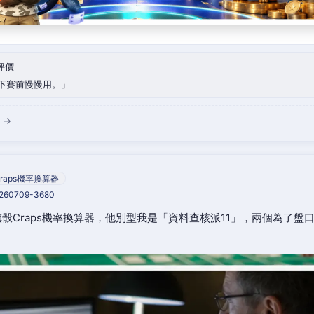
評價
下賽前慢慢用。
 →
raps機率換算器
0260709-3680
骰Craps機率換算器，他別型我是「資料查核派11」，兩個為了盤
。