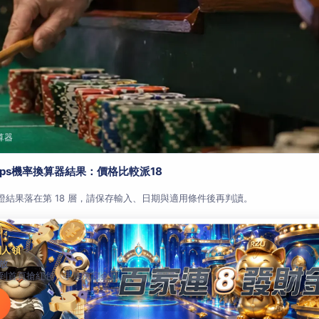
算器
aps機率換算器結果：價格比較派18
查證結果落在第 18 層，請保存輸入、日期與適用條件後再判讀。
別人領
放
到首頁搶紅包，手速決定金額。