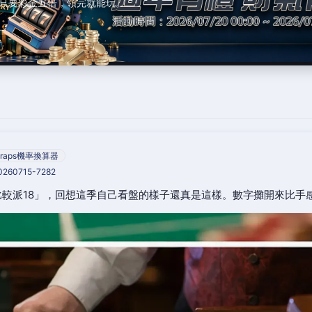
只要彩金五倍，領完就能玩。
raps機率換算器
20260715-7282
較派18」，回想這季自己看盤的樣子還真是這樣。數字攤開來比手