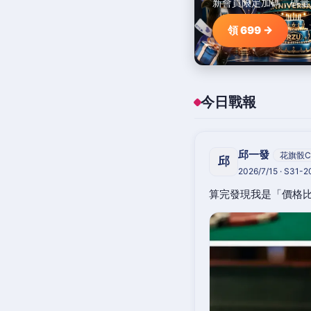
新會員限定加碼，碼量
領 699 →
今日戰報
邱一發
花旗骰C
邱
2026/7/15 · S31-
算完發現我是「價格比