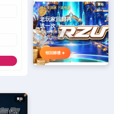
贊助
很久沒回來？這包是
你的
老玩家回歸再
送一次
回鍋會員專屬彩金，
優惠頁面一鍵領取不
用問客服。
領回歸禮 →
贊助