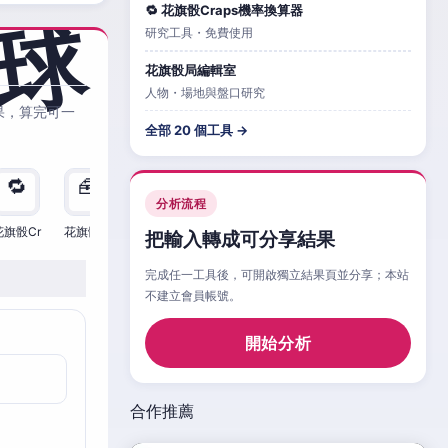
🔁 花旗骰Craps機率換算器
研究工具・免費使用
花旗骰局編輯室
人物・場地與盤口研究
果，算完可一
全部 20 個工具 →
🔁
🧰
🧮
🧰
🎲
🔁

分析流程
花旗骰Cr
花旗骰Cr
花旗骰Cr
花旗骰Cr
花旗骰Cr
花旗骰Cr
花旗
把輸入轉成可分享結果
完成任一工具後，可開啟獨立結果頁並分享；本站
不建立會員帳號。
開始分析
合作推薦