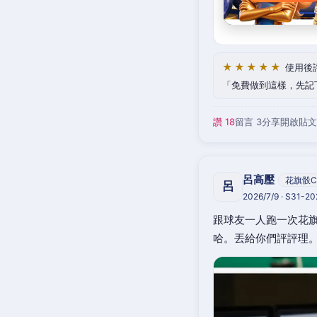
★★★★★
使用後
免費做到這樣，先記
讚 18
留言 3
分享
開啟貼文
呂高壓
花旗骰C
呂
2026/7/9 · S31-2
跟球友一人跑一次花旗
哈。丟給你們評評理