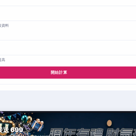
較資料
提高
開始計算
接送 699