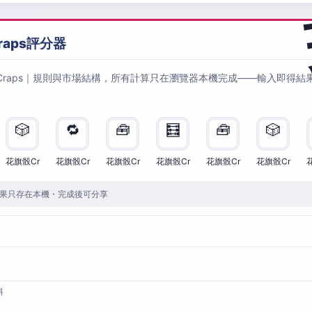
raps評分器
Craps｜規則與市場結構，所有計算只在瀏覽器本機完成——輸入即得結
🎲
🔁
🧰
🧮
🧰
🎲
花旗骰Cr
花旗骰Cr
花旗骰Cr
花旗骰Cr
花旗骰Cr
花旗骰Cr
果只存在本機・完成後可分享
料