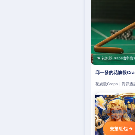
🔁 花旗骰Craps機率換
邱一發的花旗骰Cr
花旗骰Craps｜資訊
手慢的人只能看
搶紅包每日限量開
當日存款達標即可
去搶紅包 →