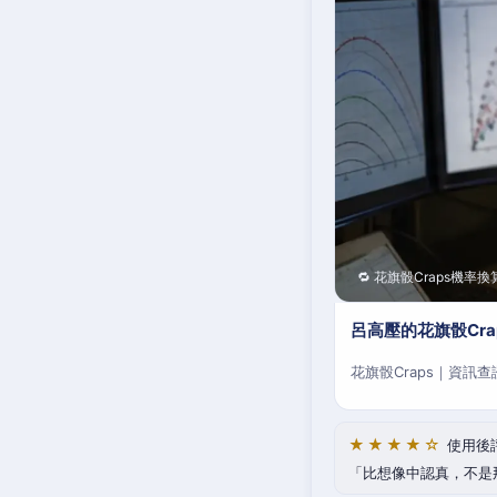
🔁 花旗骰Craps機率換
呂高壓的花旗骰Cr
花旗骰Craps｜資訊
★★★★☆
使用後
比想像中認真，不是