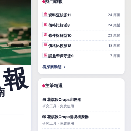
熱門戰報
壹
資料查核派11
24 應援
貳
價格比較派8
24 應援
參
條件拆解型10
23 應援
肆
價格比較派18
18 應援
伍
誤差帶保守派9
7 應援
看探索動態 →
主筆精選
南
🧰 花旗骰Craps比較器
研究工具・免費使用
🎲 花旗骰Craps情境模擬器
研究工具・免費使用