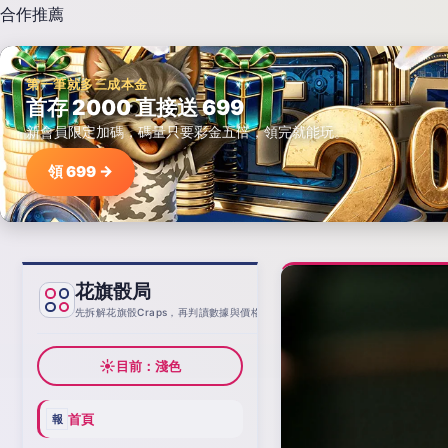
合作推薦
第一筆就多三成本金
首存 2000 直接送 699
新會員限定加碼，碼量只要彩金五倍，領完就能玩。
領 699 →
花旗骰局
基線
先拆解花旗骰Craps，再判讀數據與價格
☀
目前：淺色
首頁
報