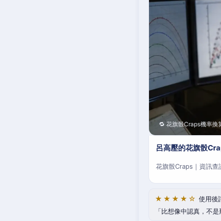
🔁 花旗骰Craps機率換
呂高壓的花旗骰Cr
花旗骰Craps｜資訊
★★★★☆
使用後
比想像中認真，不是