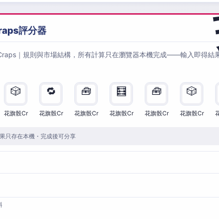
raps評分器
Craps｜規則與市場結構，所有計算只在瀏覽器本機完成——輸入即得結
🎲
🔁
🧰
🧮
🧰
🎲
花旗骰Cr
花旗骰Cr
花旗骰Cr
花旗骰Cr
花旗骰Cr
花旗骰Cr
果只存在本機・完成後可分享
料