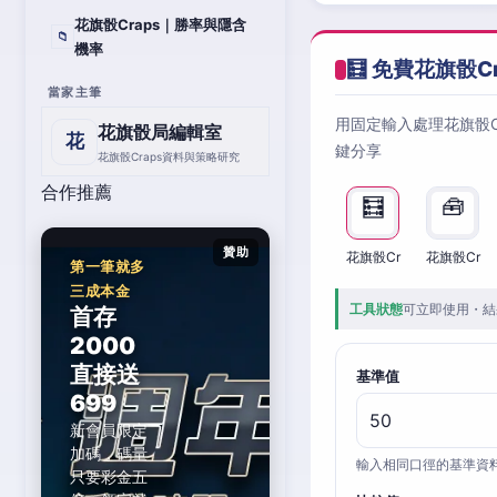
花旗骰Craps｜勝率與隱含
📁
機率
🧮 免費花旗骰C
當家主筆
用固定輸入處理花旗骰
花旗骰局編輯室
花
鍵分享
花旗骰Craps資料與策略研究
合作推薦
🧮
🧰
贊助
花旗骰Cr
花旗骰Cr
第一筆就多
三成本金
工具狀態
可立即使用・結
首存
2000
直接送
基準值
699
新會員限定
加碼，碼量
輸入相同口徑的基準資
只要彩金五