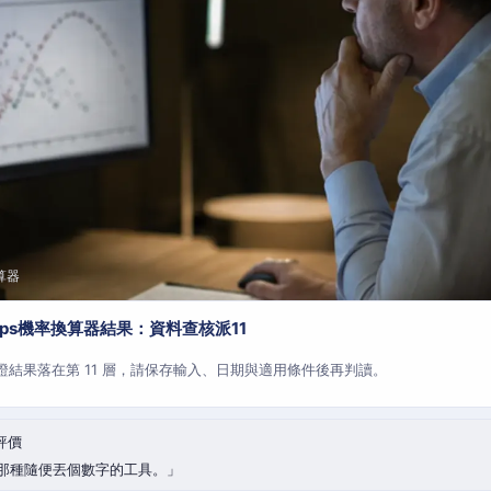
算器
aps機率換算器結果：資料查核派11
查證結果落在第 11 層，請保存輸入、日期與適用條件後再判讀。
評價
那種隨便丟個數字的工具。