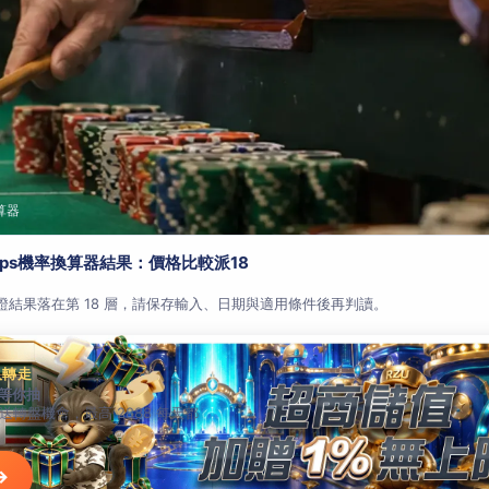
算器
aps機率換算器結果：價格比較派18
查證結果落在第 18 層，請保存輸入、日期與適用條件後再判讀。
人轉走
等你抽
就送轉盤機會，最高 2888 每天都
→