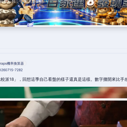
頁搶紅包，手速決定金額。
raps機率換算器
20260715-7282
較派18」，回想這季自己看盤的樣子還真是這樣。數字攤開來比手