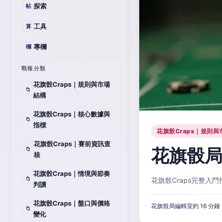
探索
帖
工具
算
專欄
欄
戰報分類
花旗骰Craps｜規則與市場
📁
結構
花旗骰Craps｜核心數據與
📁
指標
花旗骰Craps｜規則與
花旗骰Craps｜賽前資訊查
花旗骰局
📁
核
花旗骰Craps｜情境與節奏
📁
花旗骰Craps完整
判讀
花旗骰Craps｜盤口與價格
花旗骰局編輯室
約 16 分鐘
📁
變化