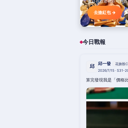
當日存款達標即可到首
去搶紅包 →
今日戰報
邱一發
花旗骰C
邱
2026/7/15 · S31-
算完發現我是「價格比