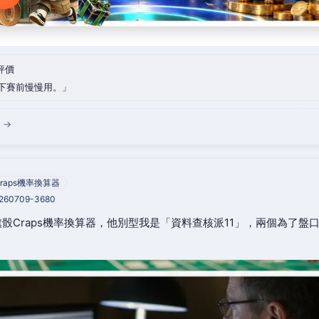
評價
下賽前慢慢用。
 →
raps機率換算器
0260709-3680
骰Craps機率換算器，他別型我是「資料查核派11」，兩個為了盤
。