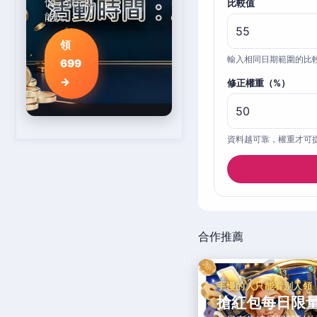
倍，領完就
比較值
能玩。
領
輸入相同日期範圍的比
699
→
修正權重（%）
資料越可靠，權重才可
合作推薦
手慢的人只能看別人領
搶紅包每日限