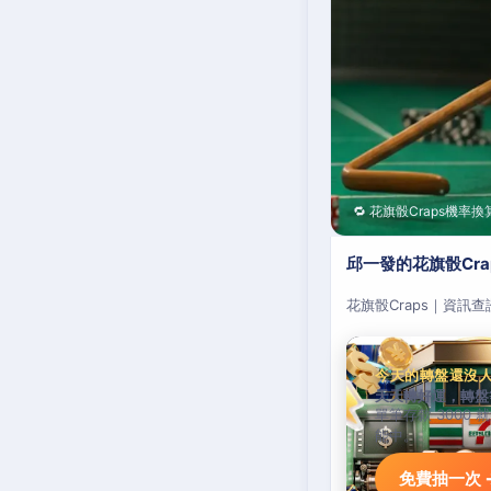
🔁 花旗骰Craps機率換
邱一發的花旗骰Cr
花旗骰Craps｜資訊
今天的轉盤還沒
天天轉好運，轉盤
單筆存款 3000 
能中。
免費抽一次 