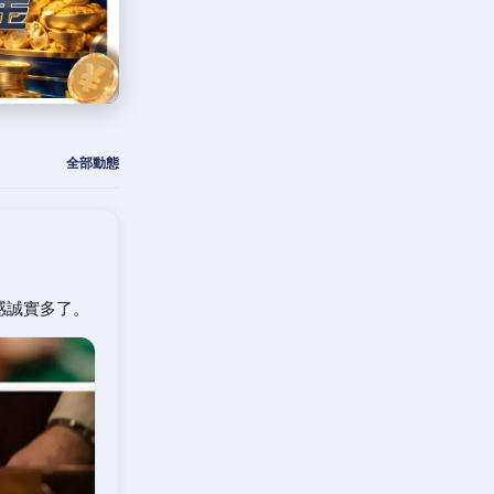
全部動態
感誠實多了。