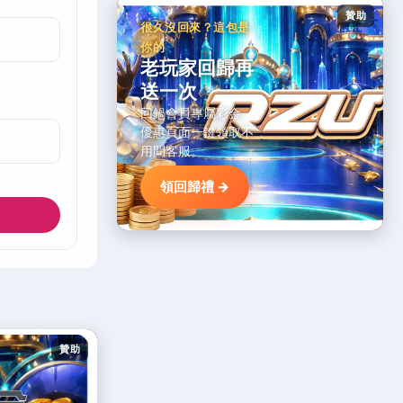
贊助
很久沒回來？這包是
你的
老玩家回歸再
送一次
回鍋會員專屬彩金，
優惠頁面一鍵領取不
用問客服。
領回歸禮 →
贊助