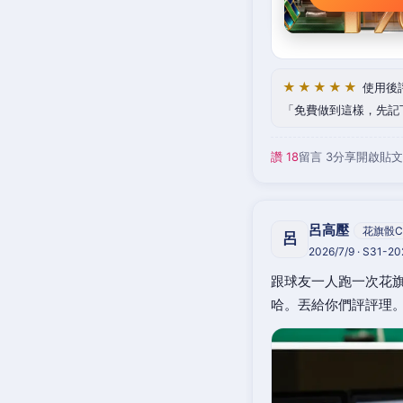
★★★★★
使用後
免費做到這樣，先記
讚 18
留言 3
分享
開啟貼文
呂高壓
花旗骰C
呂
2026/7/9 · S31-2
跟球友一人跑一次花旗
哈。丟給你們評評理