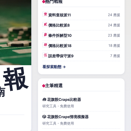
熱門戰報
壹
資料查核派11
24 應援
貳
價格比較派8
24 應援
參
條件拆解型10
23 應援
肆
價格比較派18
18 應援
伍
誤差帶保守派9
7 應援
看探索動態 →
主筆精選
南
🧰 花旗骰Craps比較器
研究工具・免費使用
🎲 花旗骰Craps情境模擬器
研究工具・免費使用