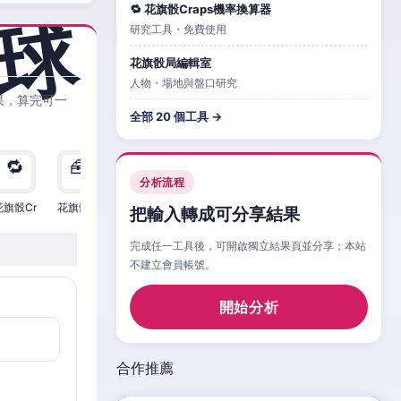
🔁 花旗骰Craps機率換算器
研究工具・免費使用
花旗骰局編輯室
人物・場地與盤口研究
果，算完可一
全部 20 個工具 →
🔁
🧰
🧮
🧰
🎲
🔁

分析流程
花旗骰Cr
花旗骰Cr
花旗骰Cr
花旗骰Cr
花旗骰Cr
花旗骰Cr
花旗
把輸入轉成可分享結果
完成任一工具後，可開啟獨立結果頁並分享；本站
不建立會員帳號。
開始分析
合作推薦