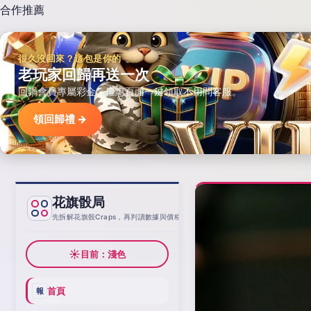
合作推薦
很久沒回來？這包是你的
老玩家回歸再送一次
回鍋會員專屬彩金，優惠頁面一鍵領取不用問客服。
領回歸禮 →
花旗骰局
基線
先拆解花旗骰Craps，再判讀數據與價格
☀
目前：淺色
首頁
報