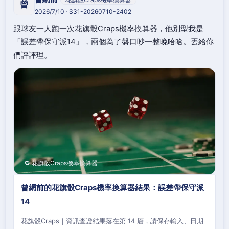
曾
2026/7/10 · S31-20260710-2402
跟球友一人跑一次花旗骰Craps機率換算器，他別型我是
「誤差帶保守派14」，兩個為了盤口吵一整晚哈哈。丟給你
們評評理。
🔁 花旗骰Craps機率換算器
曾網前的花旗骰Craps機率換算器結果：誤差帶保守派
14
花旗骰Craps｜資訊查證結果落在第 14 層，請保存輸入、日期