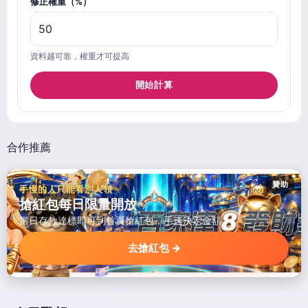
修正權重（%）
資料越可靠，權重才可提高
開始計算
合作推薦
贊助
手慢的人只能看別人領
搶紅包每日限量開放
當日存款達標即可到首頁搶紅包，手速決定金額。
去搶紅包 →