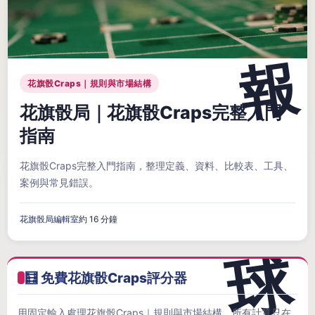
花旗骰Craps｜規則與市場結構
花旗骰局｜花旗骰Craps完整入門
指南
花旗骰Craps完整入門指南，整理定義、資料、比較表、工具、
案例與常見錯誤。
花旗骰局編輯室
約 16 分鐘
🧮 免費花旗骰Craps評分器
用固定輸入處理花旗骰Craps｜規則與市場結構，所有計算只在