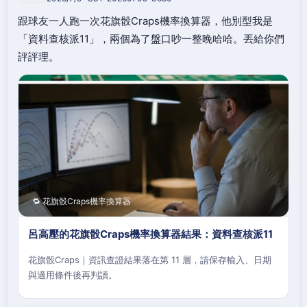
跟球友一人跑一次花旗骰Craps機率換算器，他別型我是
「資料查核派11」，兩個為了盤口吵一整晚哈哈。丟給你們
評評理。
🔁 花旗骰Craps機率換算器
呂高壓的花旗骰Craps機率換算器結果：資料查核派11
花旗骰Craps｜資訊查證結果落在第 11 層，請保存輸入、日期
與適用條件後再判讀。