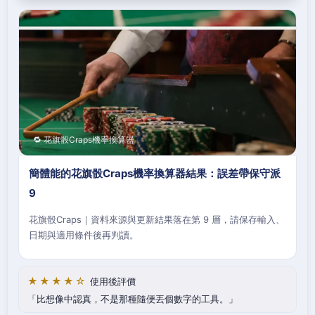
🔁 花旗骰Craps機率換算器
簡體能的花旗骰Craps機率換算器結果：誤差帶保守派
9
花旗骰Craps｜資料來源與更新結果落在第 9 層，請保存輸入、
日期與適用條件後再判讀。
★★★★☆
使用後評價
比想像中認真，不是那種隨便丟個數字的工具。