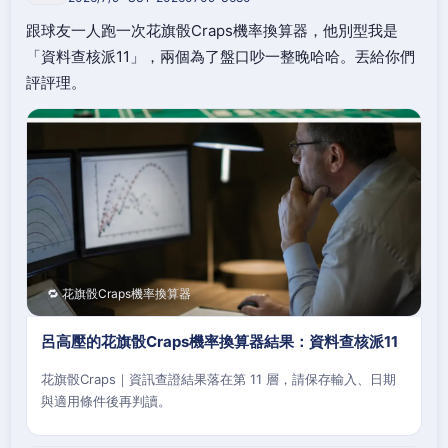
跟球友一人跑一次花旗骰Craps機率換算器，他別型我是
「資料查核派11」，兩個為了盤口吵一整晚哈哈。丟給你們
評評理。
🔁 花旗骰Craps機率換算器
呂高壓的花旗骰Craps機率換算器結果：資料查核派11
花旗骰Craps｜資訊查證結果落在第 11 層，請保存輸入、日期
與適用條件後再判讀。