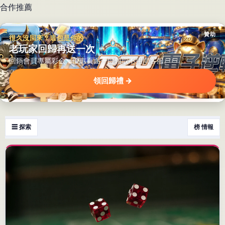
合作推薦
贊助
很久沒回來？這包是你的
老玩家回歸再送一次
回鍋會員專屬彩金，優惠頁面一鍵領取不用問客服。
領回歸禮 →
☰ 探索
榜 情報