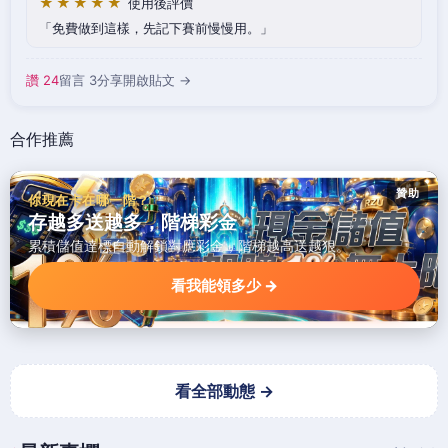
★★★★★
使用後評價
免費做到這樣，先記下賽前慢慢用。
讚 24
留言 3
分享
開啟貼文 →
合作推薦
贊助
你現在卡在哪一階？
存越多送越多，階梯彩金
累積儲值達標自動解鎖對應彩金，階梯越高送越狠。
看我能領多少 →
看全部動態 →