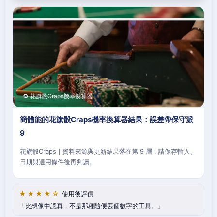
🔁 花旗骰Craps機率換算器
簡體能的花旗骰Craps機率換算器結果：誤差帶保守派
9
花旗骰Craps｜資料來源與更新結果落在第 9 層，請保存輸入、
日期與適用條件後再判讀。
★★★★☆
使用後評價
比想像中認真，不是那種隨便丟個數字的工具。