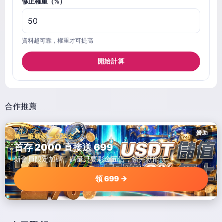
修正權重（%）
資料越可靠，權重才可提高
開始計算
合作推薦
贊助
第一筆就多三成本金
首存 2000 直接送 699
新會員限定加碼，碼量只要彩金五倍，領完就能玩。
領 699 →