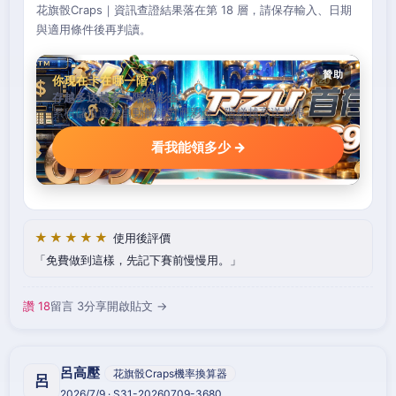
花旗骰Craps｜資訊查證結果落在第 18 層，請保存輸入、日期
與適用條件後再判讀。
贊助
你現在卡在哪一階？
存越多送越多，階梯彩金
累積儲值達標自動解鎖對應彩金，階梯越高送越狠。
看我能領多少 →
★★★★★
使用後評價
免費做到這樣，先記下賽前慢慢用。
讚 18
留言 3
分享
開啟貼文 →
呂高壓
花旗骰Craps機率換算器
呂
2026/7/9 · S31-20260709-3680