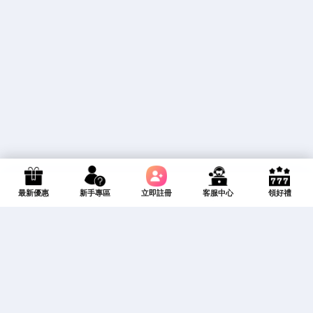
報
帖
算
欄
人
最新優惠
新手專區
立即註冊
客服中心
領好禮
首頁
探索
工具
專欄
人物