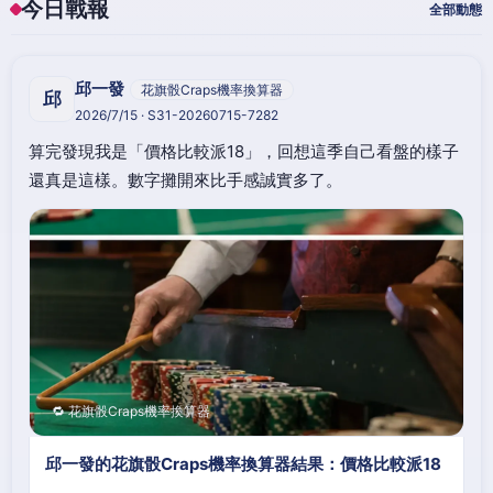
今日戰報
全部動態
邱一發
花旗骰Craps機率換算器
邱
2026/7/15 · S31-20260715-7282
算完發現我是「價格比較派18」，回想這季自己看盤的樣子
還真是這樣。數字攤開來比手感誠實多了。
🔁 花旗骰Craps機率換算器
邱一發的花旗骰Craps機率換算器結果：價格比較派18