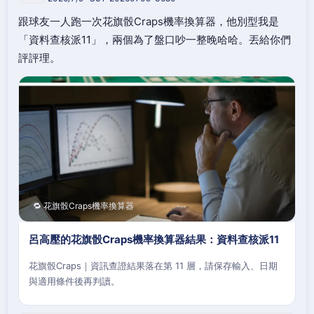
跟球友一人跑一次花旗骰Craps機率換算器，他別型我是
「資料查核派11」，兩個為了盤口吵一整晚哈哈。丟給你們
評評理。
🔁 花旗骰Craps機率換算器
呂高壓的花旗骰Craps機率換算器結果：資料查核派11
花旗骰Craps｜資訊查證結果落在第 11 層，請保存輸入、日期
與適用條件後再判讀。