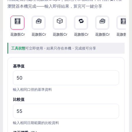
瀏覽器本機完成——輸入即得結果，算完可一鍵分享
🧮
🧰
🎲
🔁
🧰
🧮
花旗骰Cr
花旗骰Cr
花旗骰Cr
花旗骰Cr
花旗骰Cr
花旗骰Cr
工具狀態
可立即使用・結果只存在本機・完成後可分享
基準值
輸入相同口徑的基準資料
比較值
輸入相同日期範圍的比較資料