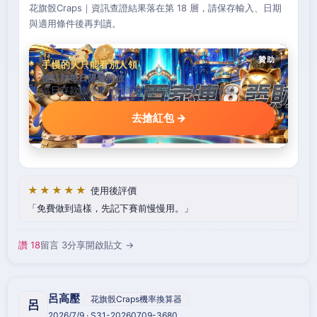
花旗骰Craps｜資訊查證結果落在第 18 層，請保存輸入、日期
與適用條件後再判讀。
贊助
手慢的人只能看別人領
搶紅包每日限量開放
當日存款達標即可到首頁搶紅包，手速決定金額。
去搶紅包 →
★★★★★
使用後評價
免費做到這樣，先記下賽前慢慢用。
讚 18
留言 3
分享
開啟貼文 →
呂高壓
花旗骰Craps機率換算器
呂
2026/7/9 · S31-20260709-3680