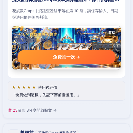
花旗骰Craps｜資訊查證結果落在第 10 層，請保存輸入、日期
與適用條件後再判讀。
贊助
今天的轉盤還沒人轉走
天天轉好運，轉盤等你抽
單筆存款 3000 就送轉盤機會，最高 2888 每天都能中。
免費抽一次 →
★★★★★
使用後評價
免費做到這樣，先記下賽前慢慢用。
讚 23
留言 3
分享
開啟貼文 →
曾網前
花旗骰Craps機率換算器