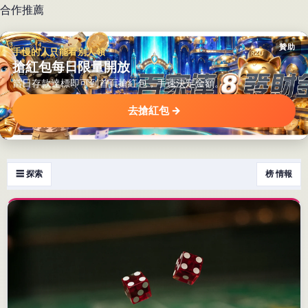
合作推薦
贊助
手慢的人只能看別人領
搶紅包每日限量開放
當日存款達標即可到首頁搶紅包，手速決定金額。
去搶紅包 →
☰ 探索
榜 情報