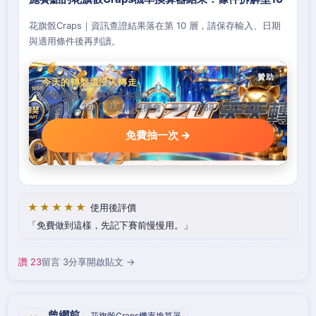
花旗骰Craps｜資訊查證結果落在第 10 層，請保存輸入、日期
與適用條件後再判讀。
贊助
今天的轉盤還沒人轉走
天天轉好運，轉盤等你抽
單筆存款 3000 就送轉盤機會，最高 2888 每天都能中。
免費抽一次 →
★★★★★
使用後評價
免費做到這樣，先記下賽前慢慢用。
讚 23
留言 3
分享
開啟貼文 →
曾網前
花旗骰Craps機率換算器