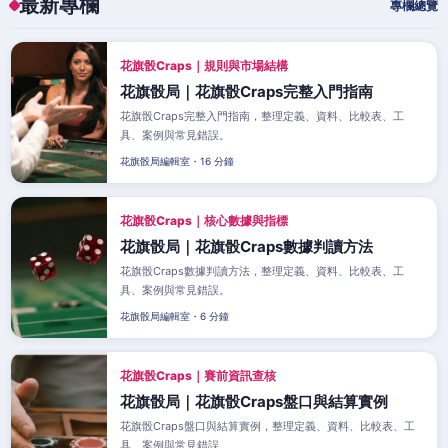
最新專欄
專欄總覽
花旗骰Craps｜規則與市場結構
花旗骰局｜花旗骰Craps完整入門指南
花旗骰Craps完整入門指南，整理定義、資料、比較表、工
具、案例與常見錯誤。
花旗骰局編輯室・16 分鐘
花旗骰Craps｜核心數據與指標
花旗骰局｜花旗骰Craps數據判讀方法
花旗骰Craps數據判讀方法，整理定義、資料、比較表、工
具、案例與常見錯誤。
花旗骰局編輯室・6 分鐘
花旗骰Craps｜賽前資訊查核
花旗骰局｜花旗骰Craps盤口與結算實例
花旗骰Craps盤口與結算實例，整理定義、資料、比較表、工
具、案例與常見錯誤。