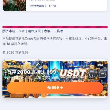
花旗骰局編輯室・6 分鐘
關於本站
｜
作者
｜
編輯政策
｜
專欄
｜
工具牆
本站提供花旗骰Craps教育與機率研究內容，不接受投注、不代理平台。未
滿 18 歲請勿參與。
© 2026 花旗骰局
贊助
第一筆就多三成本金
首存 2000 直接送 699
新會員限定加碼，碼量只要彩金五倍，領完就能玩。
領 699 →