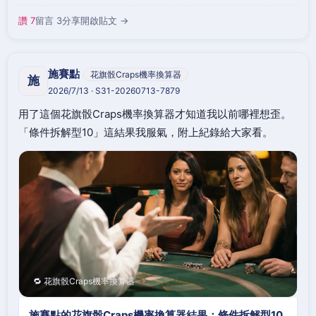
讚 7
留言 3
分享
開啟貼文 →
施賽點
花旗骰Craps機率換算器
施
2026/7/13 · S31-20260713-7879
用了這個花旗骰Craps機率換算器才知道我以前哪裡想歪。
「條件拆解型10」這結果我服氣，附上紀錄給大家看。
🔁 花旗骰Craps機率換算器
施賽點的花旗骰Craps機率換算器結果：條件拆解型10