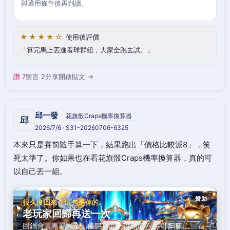
與適用條件後再判讀。
★★★★☆
使用後評價
算完馬上丟進看球群組，大家全跑去試。
讚 7
留言 2
分享
開啟貼文 →
邱一發
花旗骰Craps機率換算器
邱
2026/7/6 · S31-20260706-6325
本來只是賽前隨手算一下，結果跑出「價格比較派8」，笑
死太準了。你如果也在看花旗骰Craps機率換算器，真的可
以自己丟一組。
贊助
很久沒回來？這包是你的
老玩家回歸再送一次
回鍋會員專屬彩金，優惠頁面一鍵領取不用問客服。