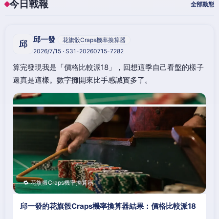
今日戰報
全部動態
邱一發
花旗骰Craps機率換算器
邱
2026/7/15 · S31-20260715-7282
算完發現我是「價格比較派18」，回想這季自己看盤的樣子
還真是這樣。數字攤開來比手感誠實多了。
🔁 花旗骰Craps機率換算器
邱一發的花旗骰Craps機率換算器結果：價格比較派18