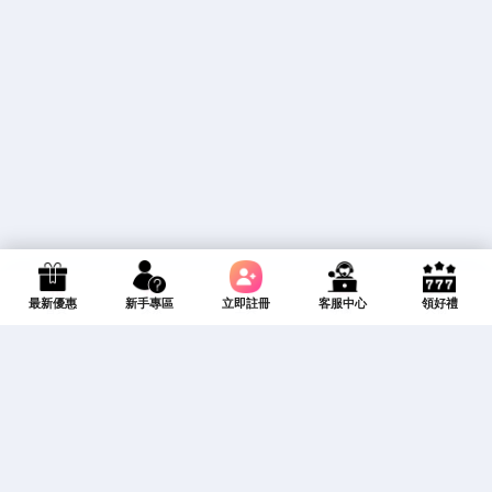
報
帖
算
欄
人
最新優惠
新手專區
立即註冊
客服中心
領好禮
首頁
探索
工具
專欄
人物