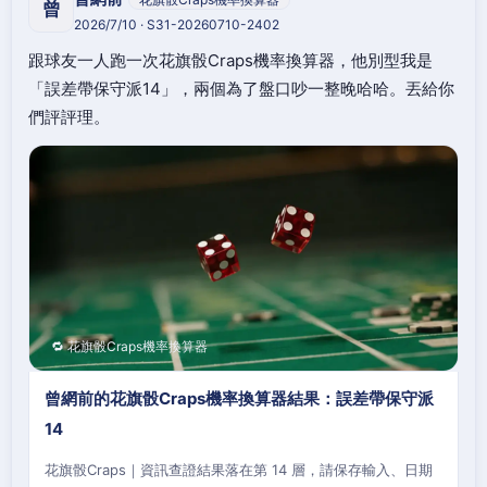
曾
2026/7/10 · S31-20260710-2402
跟球友一人跑一次花旗骰Craps機率換算器，他別型我是
「誤差帶保守派14」，兩個為了盤口吵一整晚哈哈。丟給你
們評評理。
🔁 花旗骰Craps機率換算器
曾網前的花旗骰Craps機率換算器結果：誤差帶保守派
14
花旗骰Craps｜資訊查證結果落在第 14 層，請保存輸入、日期