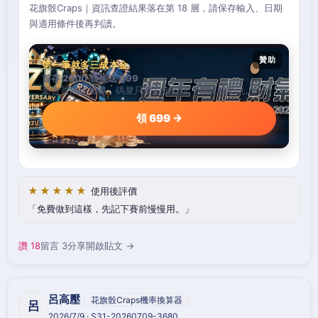
花旗骰Craps｜資訊查證結果落在第 18 層，請保存輸入、日期
與適用條件後再判讀。
贊助
第一筆就多三成本金
首存 2000 直接送 699
新會員限定加碼，碼量只要彩金五倍，領完就能玩。
領 699 →
★★★★★
使用後評價
免費做到這樣，先記下賽前慢慢用。
讚 18
留言 3
分享
開啟貼文 →
呂高壓
花旗骰Craps機率換算器
呂
2026/7/9 · S31-20260709-3680