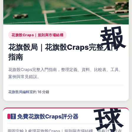
花旗骰Craps｜規則與市場結構
花旗骰局｜花旗骰Craps完整入門
指南
花旗骰Craps完整入門指南，整理定義、資料、比較表、工具、
案例與常見錯誤。
花旗骰局編輯室
約 16 分鐘
🧮 免費花旗骰Craps評分器
用固定輸入處理花旗骰Craps｜規則與市場結構，所有計算只在