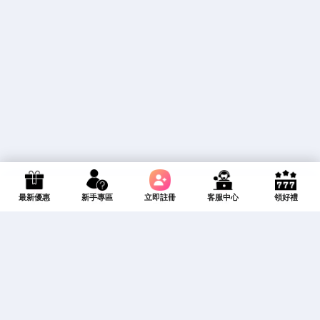
報
帖
算
欄
人
最新優惠
新手專區
立即註冊
客服中心
領好禮
首頁
探索
工具
專欄
人物