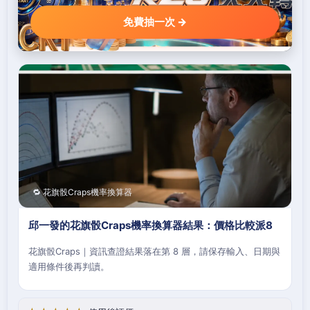
免費抽一次 →
🔁 花旗骰Craps機率換算器
邱一發的花旗骰Craps機率換算器結果：價格比較派8
花旗骰Craps｜資訊查證結果落在第 8 層，請保存輸入、日期與
適用條件後再判讀。