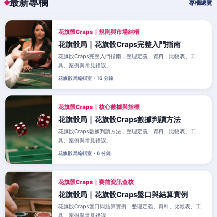
最新專欄
專欄總覽
花旗骰Craps｜規則與市場結構
花旗骰局｜花旗骰Craps完整入門指南
花旗骰Craps完整入門指南，整理定義、資料、比較表、工
具、案例與常見錯誤。
花旗骰局編輯室・16 分鐘
花旗骰Craps｜核心數據與指標
花旗骰局｜花旗骰Craps數據判讀方法
花旗骰Craps數據判讀方法，整理定義、資料、比較表、工
具、案例與常見錯誤。
花旗骰局編輯室・6 分鐘
花旗骰Craps｜賽前資訊查核
花旗骰局｜花旗骰Craps盤口與結算實例
花旗骰Craps盤口與結算實例，整理定義、資料、比較表、工
具、案例與常見錯誤。