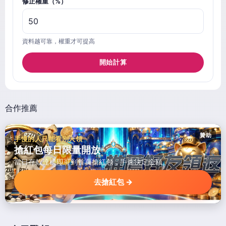
修正權重（%）
資料越可靠，權重才可提高
開始計算
合作推薦
贊助
手慢的人只能看別人領
搶紅包每日限量開放
當日存款達標即可到首頁搶紅包，手速決定金額。
去搶紅包 →