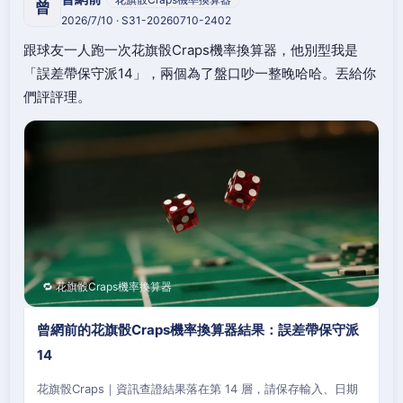
曾
2026/7/10 · S31-20260710-2402
跟球友一人跑一次花旗骰Craps機率換算器，他別型我是
「誤差帶保守派14」，兩個為了盤口吵一整晚哈哈。丟給你
們評評理。
🔁 花旗骰Craps機率換算器
曾網前的花旗骰Craps機率換算器結果：誤差帶保守派
14
花旗骰Craps｜資訊查證結果落在第 14 層，請保存輸入、日期