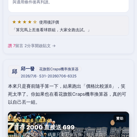
與適用條件後再判讀。
★★★★☆
使用後評價
算完馬上丟進看球群組，大家全跑去試。
讚 7
留言 2
分享
開啟貼文 →
邱一發
花旗骰Craps機率換算器
邱
2026/7/6 · S31-20260706-6325
本來只是賽前隨手算一下，結果跑出「價格比較派8」，笑
死太準了。你如果也在看花旗骰Craps機率換算器，真的可
以自己丟一組。
贊助
第一筆就多三成本金
首存 2000 直接送 699
新會員限定加碼，碼量只要彩金五倍，領完就能玩。