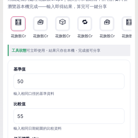
瀏覽器本機完成——輸入即得結果，算完可一鍵分享
🧮
🧰
🎲
🔁
🧰
🧮
花旗骰Cr
花旗骰Cr
花旗骰Cr
花旗骰Cr
花旗骰Cr
花旗骰Cr
工具狀態
可立即使用・結果只存在本機・完成後可分享
基準值
輸入相同口徑的基準資料
比較值
輸入相同日期範圍的比較資料