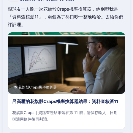
跟球友一人跑一次花旗骰Craps機率換算器，他別型我是
「資料查核派11」，兩個為了盤口吵一整晚哈哈。丟給你們
評評理。
🔁 花旗骰Craps機率換算器
呂高壓的花旗骰Craps機率換算器結果：資料查核派11
花旗骰Craps｜資訊查證結果落在第 11 層，請保存輸入、日期
與適用條件後再判讀。