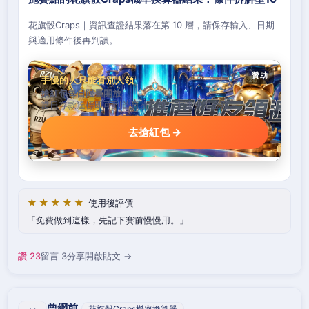
花旗骰Craps｜資訊查證結果落在第 10 層，請保存輸入、日期
與適用條件後再判讀。
贊助
手慢的人只能看別人領
搶紅包每日限量開放
當日存款達標即可到首頁搶紅包，手速決定金額。
去搶紅包 →
★★★★★
使用後評價
免費做到這樣，先記下賽前慢慢用。
讚 23
留言 3
分享
開啟貼文 →
曾網前
花旗骰Craps機率換算器