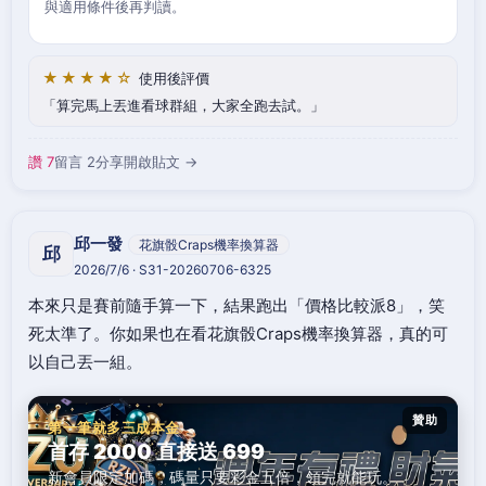
與適用條件後再判讀。
★★★★☆
使用後評價
算完馬上丟進看球群組，大家全跑去試。
讚 7
留言 2
分享
開啟貼文 →
邱一發
花旗骰Craps機率換算器
邱
2026/7/6 · S31-20260706-6325
本來只是賽前隨手算一下，結果跑出「價格比較派8」，笑
死太準了。你如果也在看花旗骰Craps機率換算器，真的可
以自己丟一組。
贊助
第一筆就多三成本金
首存 2000 直接送 699
新會員限定加碼，碼量只要彩金五倍，領完就能玩。