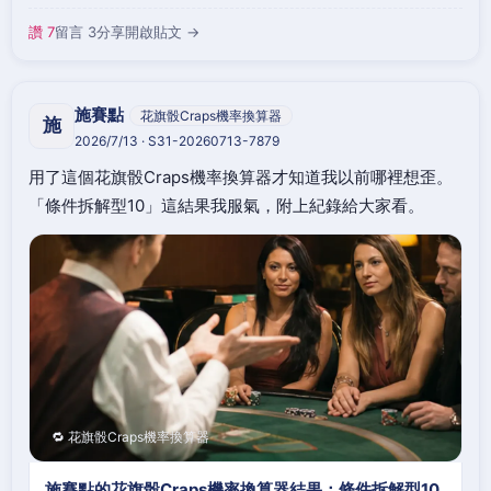
讚 7
留言 3
分享
開啟貼文 →
施賽點
花旗骰Craps機率換算器
施
2026/7/13 · S31-20260713-7879
用了這個花旗骰Craps機率換算器才知道我以前哪裡想歪。
「條件拆解型10」這結果我服氣，附上紀錄給大家看。
🔁 花旗骰Craps機率換算器
施賽點的花旗骰Craps機率換算器結果：條件拆解型10