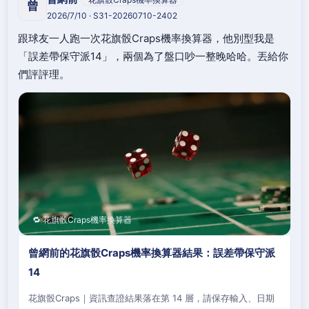
曾
2026/7/10 · S31-20260710-2402
跟球友一人跑一次花旗骰Craps機率換算器，他別型我是
「誤差帶保守派14」，兩個為了盤口吵一整晚哈哈。丟給你
們評評理。
🔁 花旗骰Craps機率換算器
曾網前的花旗骰Craps機率換算器結果：誤差帶保守派
14
花旗骰Craps｜資訊查證結果落在第 14 層，請保存輸入、日期