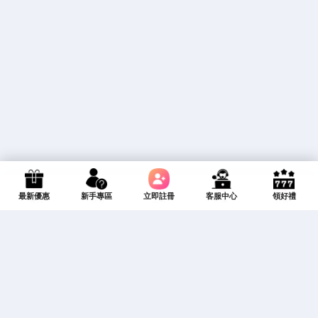
報
帖
算
欄
人
最新優惠
新手專區
立即註冊
客服中心
領好禮
首頁
探索
工具
專欄
人物