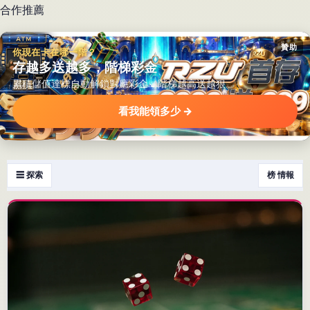
合作推薦
贊助
你現在卡在哪一階？
存越多送越多，階梯彩金
累積儲值達標自動解鎖對應彩金，階梯越高送越狠。
看我能領多少 →
☰ 探索
榜 情報