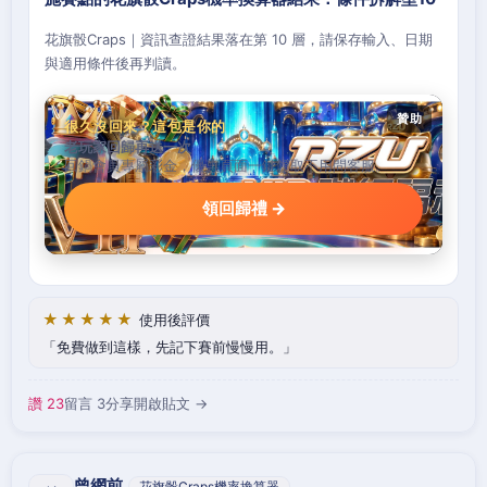
花旗骰Craps｜資訊查證結果落在第 10 層，請保存輸入、日期
與適用條件後再判讀。
贊助
很久沒回來？這包是你的
老玩家回歸再送一次
回鍋會員專屬彩金，優惠頁面一鍵領取不用問客服。
領回歸禮 →
★★★★★
使用後評價
免費做到這樣，先記下賽前慢慢用。
讚 23
留言 3
分享
開啟貼文 →
曾網前
花旗骰Craps機率換算器