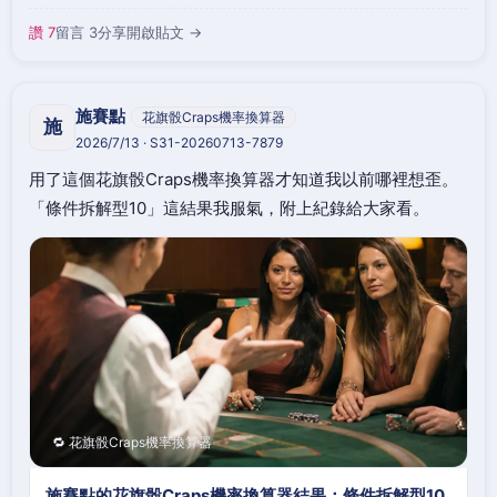
讚 7
留言 3
分享
開啟貼文 →
施賽點
花旗骰Craps機率換算器
施
2026/7/13 · S31-20260713-7879
用了這個花旗骰Craps機率換算器才知道我以前哪裡想歪。
「條件拆解型10」這結果我服氣，附上紀錄給大家看。
🔁 花旗骰Craps機率換算器
施賽點的花旗骰Craps機率換算器結果：條件拆解型10