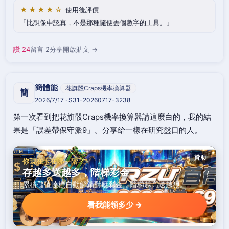
★★★★☆
使用後評價
比想像中認真，不是那種隨便丟個數字的工具。
讚 24
留言 2
分享
開啟貼文 →
簡體能
花旗骰Craps機率換算器
簡
2026/7/17 · S31-20260717-3238
第一次看到把花旗骰Craps機率換算器講這麼白的，我的結
果是「誤差帶保守派9」。分享給一樣在研究盤口的人。
贊助
你現在卡在哪一階？
存越多送越多，階梯彩金
累積儲值達標自動解鎖對應彩金，階梯越高送越狠。
看我能領多少 →