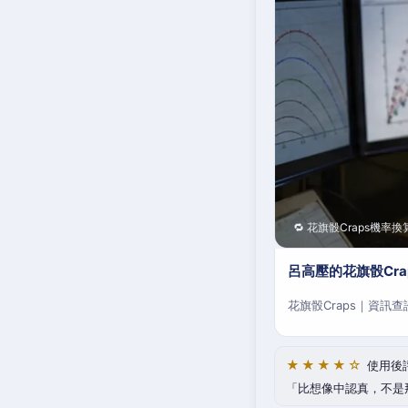
🔁 花旗骰Craps機率換
呂高壓的花旗骰Cr
花旗骰Craps｜資訊
★★★★☆
使用後
比想像中認真，不是