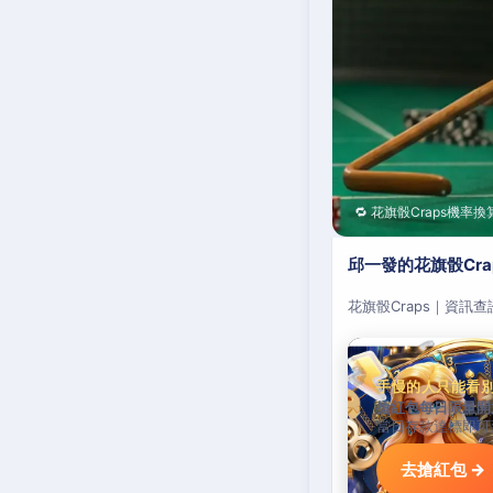
🔁 花旗骰Craps機率換
邱一發的花旗骰Cr
花旗骰Craps｜資訊
手慢的人只能看
搶紅包每日限量開
當日存款達標即可
去搶紅包 →