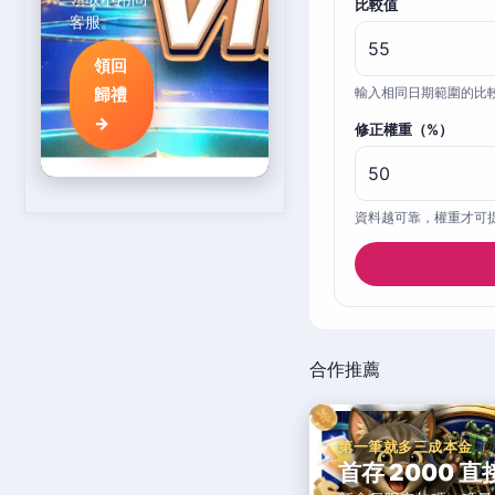
比較值
客服。
領回
歸禮
輸入相同日期範圍的比
→
修正權重（%）
資料越可靠，權重才可
合作推薦
第一筆就多三成本金
首存 2000 直