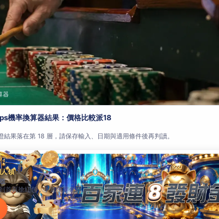
算器
aps機率換算器結果：價格比較派18
查證結果落在第 18 層，請保存輸入、日期與適用條件後再判讀。
別人領
放
到首頁搶紅包，手速決定金額。