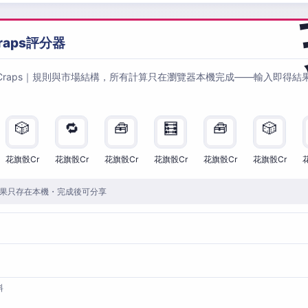
raps評分器
Craps｜規則與市場結構，所有計算只在瀏覽器本機完成——輸入即得結
🎲
🔁
🧰
🧮
🧰
🎲
花旗骰Cr
花旗骰Cr
花旗骰Cr
花旗骰Cr
花旗骰Cr
花旗骰Cr
果只存在本機・完成後可分享
料