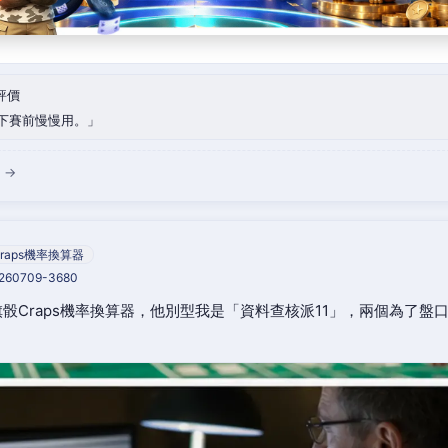
評價
下賽前慢慢用。
 →
raps機率換算器
0260709-3680
骰Craps機率換算器，他別型我是「資料查核派11」，兩個為了盤
。