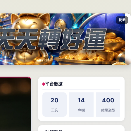
贊助
平台數據
20
14
400
工具
專欄
結果類型