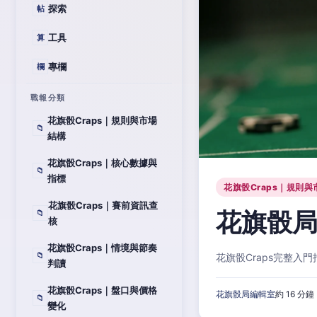
探索
帖
工具
算
專欄
欄
戰報分類
花旗骰Craps｜規則與市場
📁
結構
花旗骰Craps｜核心數據與
📁
指標
花旗骰Craps｜規則與
花旗骰Craps｜賽前資訊查
花旗骰局
📁
核
花旗骰Craps｜情境與節奏
📁
花旗骰Craps完整
判讀
花旗骰Craps｜盤口與價格
花旗骰局編輯室
約 16 分鐘
📁
變化