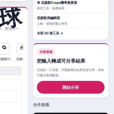
🔁 花旗骰Craps機率換算器
研究工具・免費使用
花旗骰局編輯室
人物・場地與盤口研究
果，算完可一
全部 20 個工具 →
🔁
🧰
🧮
🧰
🎲
🔁

分析流程
花旗骰Cr
花旗骰Cr
花旗骰Cr
花旗骰Cr
花旗骰Cr
花旗骰Cr
花旗
把輸入轉成可分享結果
完成任一工具後，可開啟獨立結果頁並分享；本站
不建立會員帳號。
開始分析
合作推薦