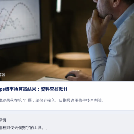
算器
aps機率換算器結果：資料查核派11
查證結果落在第 11 層，請保存輸入、日期與適用條件後再判讀。
評價
那種隨便丟個數字的工具。