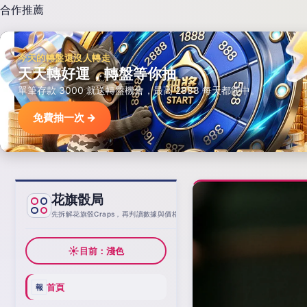
合作推薦
今天的轉盤還沒人轉走
天天轉好運，轉盤等你抽
單筆存款 3000 就送轉盤機會，最高 2888 每天都能中。
免費抽一次 →
花旗骰局
基線
先拆解花旗骰Craps，再判讀數據與價格
☀
目前：淺色
首頁
報