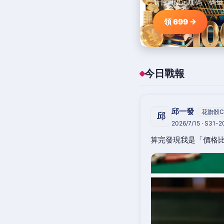
新會員限定加碼，碼量
領 699 →
今日戰報
邱一發
花旗骰C
邱
2026/7/15 · S31-
算完發現我是「價格比