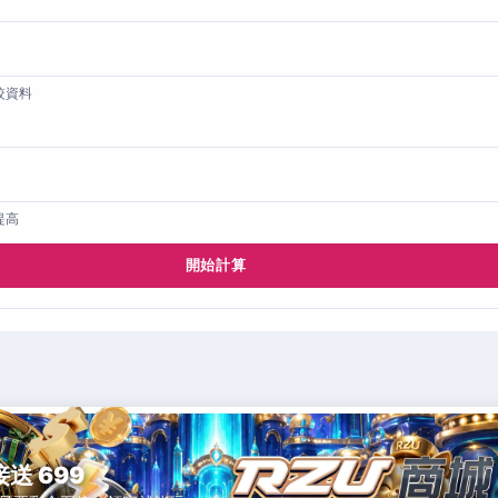
較資料
提高
開始計算
接送 699