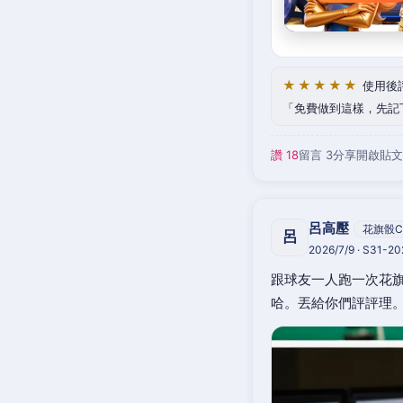
★★★★★
使用後
免費做到這樣，先記
讚 18
留言 3
分享
開啟貼文
呂高壓
花旗骰C
呂
2026/7/9 · S31-2
跟球友一人跑一次花旗
哈。丟給你們評評理