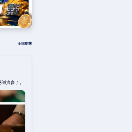
全部動態
感誠實多了。