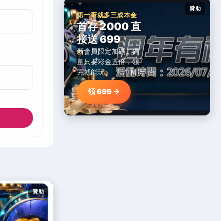
贊助
第一筆就多三成本金
首存 2000 直
接送 699
新會員限定加碼，碼
量只要彩金五倍，領
完就能玩。
領 699 →
贊助