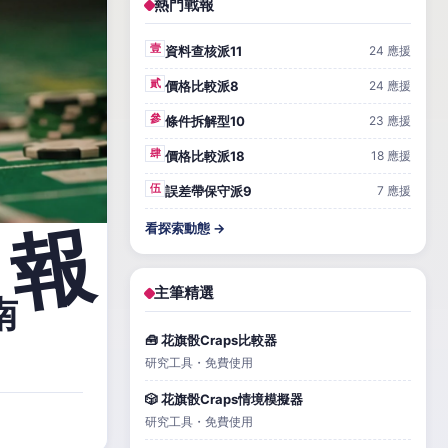
熱門戰報
壹
資料查核派11
24 應援
貳
價格比較派8
24 應援
參
條件拆解型10
23 應援
肆
價格比較派18
18 應援
伍
誤差帶保守派9
7 應援
看探索動態 →
主筆精選
南
🧰 花旗骰Craps比較器
研究工具・免費使用
🎲 花旗骰Craps情境模擬器
研究工具・免費使用