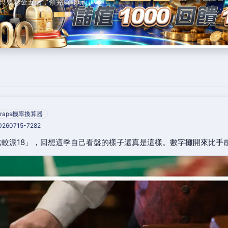
只要彩金五倍，領完就能玩。
raps機率換算器
20260715-7282
較派18」，回想這季自己看盤的樣子還真是這樣。數字攤開來比手