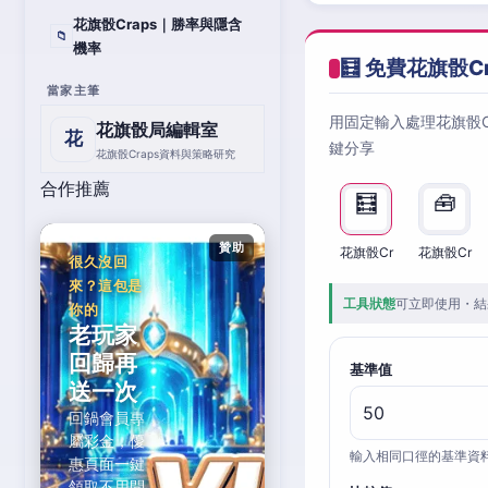
花旗骰Craps｜勝率與隱含
📁
機率
🧮 免費花旗骰C
當家主筆
用固定輸入處理花旗骰
花旗骰局編輯室
花
鍵分享
花旗骰Craps資料與策略研究
合作推薦
🧮
🧰
贊助
花旗骰Cr
花旗骰Cr
很久沒回
來？這包是
工具狀態
可立即使用・結
你的
老玩家
回歸再
基準值
送一次
回鍋會員專
屬彩金，優
輸入相同口徑的基準資
惠頁面一鍵
領取不用問